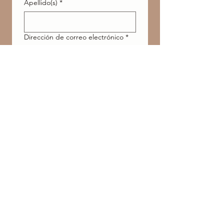
Apellido(s)
*
Dirección de correo electrónico
*
Dichiaro di avere almeno 
16 anni o di essere 
autorizzato e accetto il 
trattamento dei dati 
secondo la 
Privacy Policy
.
*
Acconsento al trattamento 
dei miei dati personali per 
le comunicazioni 
marketing. 
(* Se desideri ricevere la 
nostra Newsletter, questa 
casella è obbligatoria).
Enviar