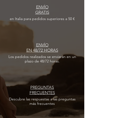
ENVÍO
GRATIS
en Italia para pedidos superiores a 50 €
ENVÍO
EN 48/72 HORAS
Los pedidos realizados
se enviarán en un
plazo de 48/72 horas.
PREGUNTAS
FRECUENTES
Descubre las respuestas
a las
preguntas
más frecuentes