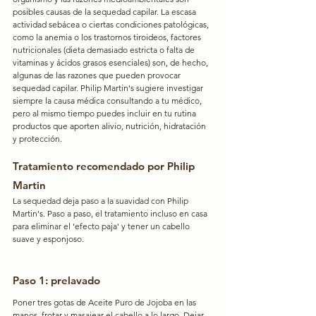
posibles causas de la sequedad capilar. La escasa 
actividad sebácea o ciertas condiciones patológicas, 
como la anemia o los trastornos tiroideos, factores 
nutricionales (dieta demasiado estricta o falta de 
vitaminas y ácidos grasos esenciales) son, de hecho, 
algunas de las razones que pueden provocar 
sequedad capilar. Philip Martin's sugiere investigar 
siempre la causa médica consultando a tu médico, 
pero al mismo tiempo puedes incluir en tu rutina 
productos que aporten alivio, nutrición, hidratación 
y protección.
Tratamiento recomendado por Philip 
Martin
La sequedad deja paso a la suavidad con Philip 
Martin's. Paso a paso, el tratamiento incluso en casa 
para eliminar el 'efecto paja' y tener un cabello 
suave y esponjoso.
Paso 1: prelavado
Poner tres gotas de Aceite Puro de Jojoba en las 
manos, frotar y masajear el cabello a lo largo. Dejar 