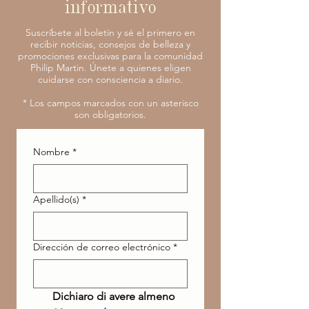
informativo
Suscríbete al boletín y sé el primero en
recibir noticias, consejos de belleza y
promociones exclusivas para la comunidad
Philip Martin. Únete a quienes eligen
cuidarse con consciencia a diario.
* Los campos marcados con un asterisco
son obligatorios.
Nombre
*
Apellido(s)
*
Dirección de correo electrónico
*
Dichiaro di avere almeno 