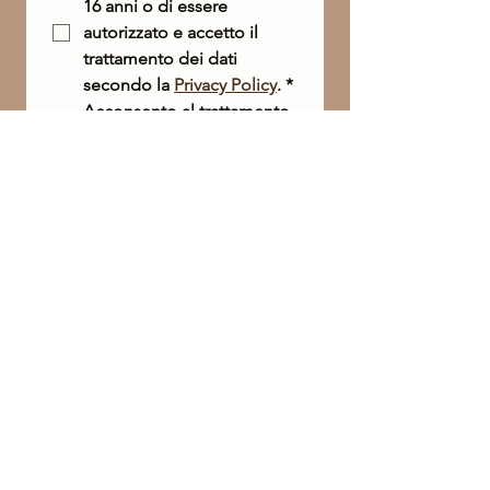
16 anni o di essere 
autorizzato e accetto il 
trattamento dei dati 
secondo la 
Privacy Policy
.
*
Acconsento al trattamento 
dei miei dati personali per 
le comunicazioni 
marketing. 
(* Se desideri ricevere la 
nostra Newsletter, questa 
casella è obbligatoria).
Enviar