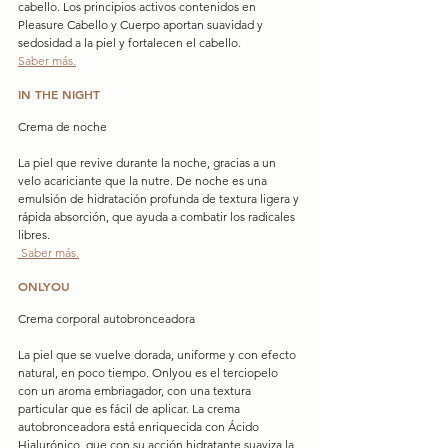
cabello. Los principios activos contenidos en 
Pleasure Cabello y Cuerpo aportan suavidad y 
sedosidad a la piel y fortalecen el cabello.
Saber más.
IN THE NIGHT
Crema de noche
La piel que revive durante la noche, gracias a un 
velo acariciante que la nutre. De noche es una 
emulsión de hidratación profunda de textura ligera y 
rápida absorción, que ayuda a combatir los radicales 
libres.
 Saber más.
ONLYOU
Crema corporal autobronceadora
La piel que se vuelve dorada, uniforme y con efecto 
natural, en poco tiempo. Onlyou es el terciopelo 
con un aroma embriagador, con una textura 
particular que es fácil de aplicar. La crema 
autobronceadora está enriquecida con Ácido 
Hialurónico, que con su acción hidratante suaviza la 