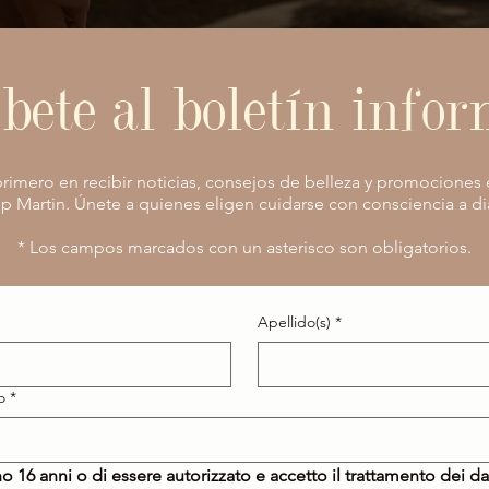
bete al boletín info
l primero en recibir noticias, consejos de belleza y promociones
ip Martin. Únete a quienes eligen cuidarse con consciencia a di
* Los campos marcados con un asterisco son obligatorios.
Apellido(s)
*
o
*
o 16 anni o di essere autorizzato e accetto il trattamento dei da