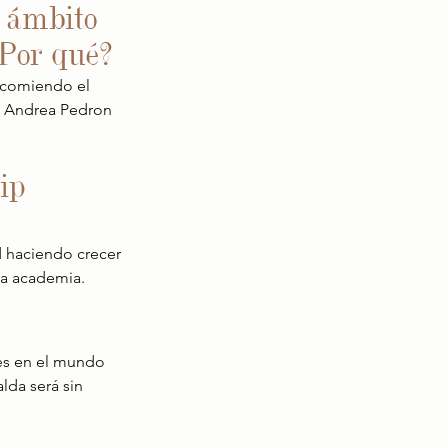
 ámbito 
Por qué?
ecomiendo el 
n Andrea Pedron 
ip 
 haciendo crecer 
la academia.
nes en el mundo 
lda será sin 