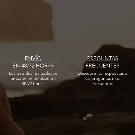
Philip Martin's, Be Relax y Etihad
Avent
Airways
junto
ENVÍO
PREGUNTAS
EN 48/72 HORAS
FRECUENTES
Los pedidos realizados
se
Descubre las respuestas
a
enviarán en un plazo de
las
preguntas más
48/72 horas.
frecuentes