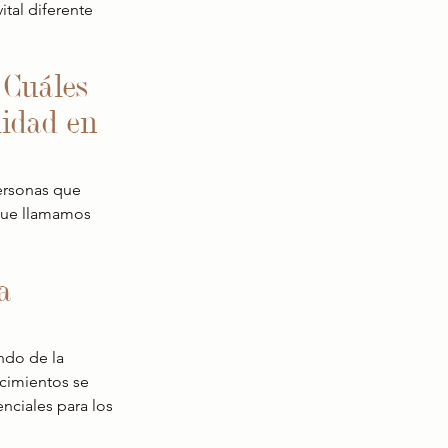
tal diferente 
 Cuáles 
lidad en 
personas que 
 que llamamos 
a 
do de la 
cimientos se 
nciales para los 