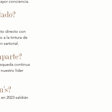
mayor conciencia.
tado? 
to directo con 
 a la tintura de 
 sartorial.
mparte?
úsqueda continua 
nuestro líder 
n's?
, en 2023 saldrán 