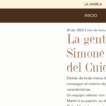
LA MARCA
INICIO
20 abr 2023
3 min de lectu
La gent
Simone 
del Cui
Detrás de toda marca d
conseguir el mismo obj
características.
Un equipo valioso con 
Martin's su pasión, su 