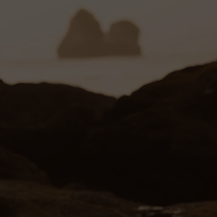
uras y éxitos: nuestro año
s