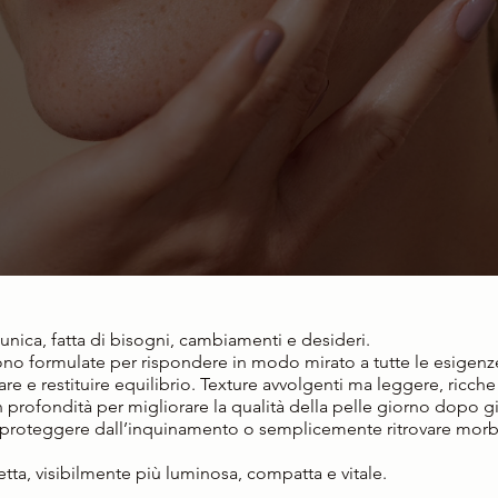
unica, fatta di bisogni, cambiamenti e desideri.
sono formulate per rispondere in modo mirato a tutte le esigenze
are e restituire equilibrio. Texture avvolgenti ma leggere, ricche d
 profondità per migliorare la qualità della pelle giorno dopo gio
, proteggere dall’inquinamento o semplicemente ritrovare mor
etta, visibilmente più luminosa, compatta e vitale.