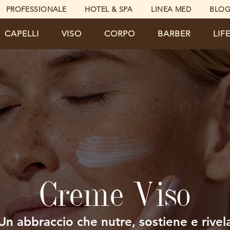
PROFESSIONALE
HOTEL & SPA
LINEA MED
BLO
CAPELLI
VISO
CORPO
BARBER
LIF
Creme Viso
Un abbraccio che nutre, sostiene e rivel