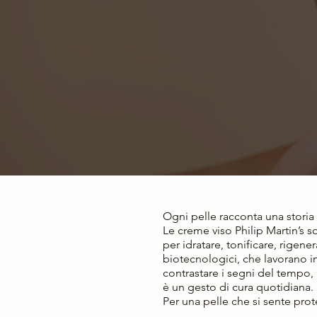
Ogni pelle racconta una storia 
Le creme viso Philip Martin’s 
per idratare, tonificare, rigener
biotecnologici, che lavorano in
contrastare i segni del tempo
è un gesto di cura quotidiana.
Per una pelle che si sente prot