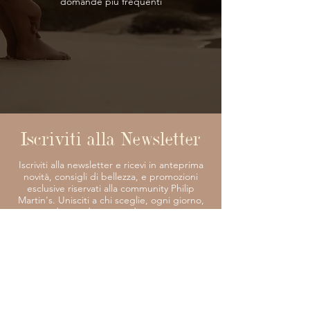
domande più frequenti
Iscriviti alla Newsletter
Iscriviti alla newsletter e ricevi in anteprima
novità, consigli di bellezza, e promozioni
esclusive riservati alla community Philip
Martin's. Unisciti a chi sceglie, ogni giorno,
di prendersi cura di sé con
consapevolezza.
​* I campi contrassegnati da un asterisco
sono obbligatori.
Nome
*