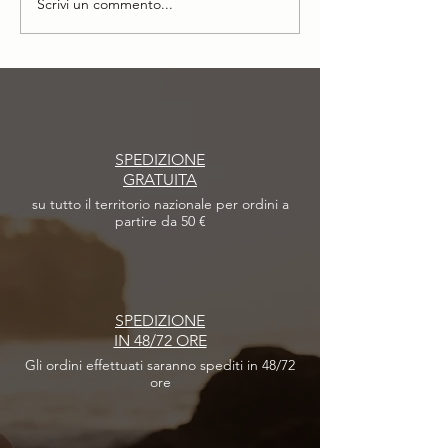
Scrivi un commento...
Avventure e successi: il nostro
Persone Philip Martin’s 
anno insieme
Minella, Direttore T
Care
SPEDIZIONE
GRATUITA
su tutto il territorio nazionale per ordini a
partire da 50 €
SPEDIZIONE
IN 48/72 ORE
Gli ordini effettuati
saranno spediti in 48/72
ore