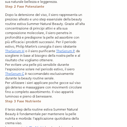
sua naturale bellezza e leggerezza.
Step 2 Fase Potenziante 
Dopo la detersione del viso, il siero rappresenta un 
prezioso alleato e uno step essenziale della beauty 
routine estiva Summer Natural Beauty. Grazie all’alta 
concentrazione di principi attivi e alla sua 
composizione molecolare, il siero penetra in 
profondità e predispone la pelle ad assorbire con 
più efficacia i prodotti successivi. Per il periodo 
estivo, Philip Martin’s consiglia il siero idratante
TheSerum H
 o il siero purificante
TheSerum P
, da 
scegliere in base al bisogno della nostra pelle e al 
risultato che vogliamo ottenere.
Per evitare una pelle più sensibile durante 
l’esposizione solare nel periodo estivo, il siero
TheSerum C
 è raccomandato esclusivamente 
durante la beauty routine serale.
Per utilizzare i sieri applicare poche gocce sul viso 
già deterso e massaggiare con movimenti circolare 
fino a completo assorbimento. Il viso apparirà 
luminoso e pieno di benessere.
Step 3 Fase Nutriente
Il terzo step della routine estiva Summer Natural 
Beauty è fondamentale per mantenere la pelle 
nutrita e morbida: l’applicazione quotidiana della 
crema viso. 