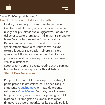
5 ago 2022
Tempo di lettura: 3 min
Beauty Tips Viso - Estate sulla pelle
Il caldo, i primi bagni di sole, il vento tra i capelli. 
Con l’arrivo dell’estate, la pelle del nostro viso ha 
bisogno di più idratazione e leggerezza. Per un viso 
dal colorito sano e luminoso, Philip Martin’s propone 
la sua Beauty Routine estiva Summer Natural 
Beauty: una successione di prodotti di qualità 
specificatamente studiati caratterizzati da una 
texture leggera. Lavorando in sinergia tra loro, 
questi prodotti donano idratazione, freschezza e 
protezione, restituendo alla pelle del nostro viso 
vitalità e luminosità.
Scopriamo insieme la beauty routine estiva Summer 
Natural Beauty consigliata da Philip Martin’s.
Step 1 Fase Detersione
Per prendersi cura della propria pelle in estate, il 
primo passo è la detersione del viso con l’acqua 
struccante 
Cloud Remove
 e il latte detergente 
setificante 
Cloud Cream
. Delicata, ma allo stesso 
tempo efficace, la detersione è il primo gesto del 
mattino e l’ultimo gesto della sera, ideale per 
rimuovere trucco e impurità, restituisce alla pelle la 