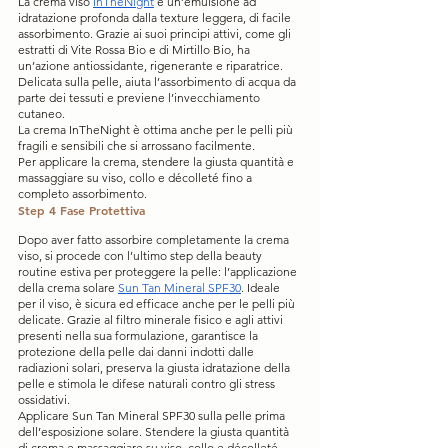
La crema viso 
InTheNight
 è un’emulsione ad 
idratazione profonda dalla texture leggera, di facile 
assorbimento. Grazie ai suoi principi attivi, come gli 
estratti di Vite Rossa Bio e di Mirtillo Bio, ha 
un’azione antiossidante, rigenerante e riparatrice. 
Delicata sulla pelle, aiuta l’assorbimento di acqua da 
parte dei tessuti e previene l’invecchiamento 
cutaneo.
La crema InTheNight è ottima anche per le pelli più 
fragili e sensibili che si arrossano facilmente.
Per applicare la crema, stendere la giusta quantità e 
massaggiare su viso, collo e décolleté fino a 
completo assorbimento.
Step 4 Fase Protettiva
Dopo aver fatto assorbire completamente la crema 
viso, si procede con l’ultimo step della beauty 
routine estiva per proteggere la pelle: l’applicazione 
della crema solare 
Sun Tan Mineral SPF30
. Ideale 
per il viso, è sicura ed efficace anche per le pelli più 
delicate. Grazie al filtro minerale fisico e agli attivi 
presenti nella sua formulazione, garantisce la 
protezione della pelle dai danni indotti dalle 
radiazioni solari, preserva la giusta idratazione della 
pelle e stimola le difese naturali contro gli stress 
ossidativi.
Applicare Sun Tan Mineral SPF30 sulla pelle prima 
dell’esposizione solare. Stendere la giusta quantità 
di crema e massaggiare su viso, collo e décolleté 