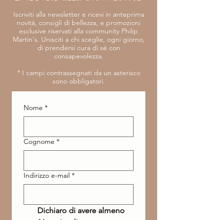
Iscriviti alla newsletter e ricevi in anteprima
novità, consigli di bellezza, e promozioni
esclusive riservati alla community Philip
Martin's. Unisciti a chi sceglie, ogni giorno,
di prendersi cura di sé con
consapevolezza.
​* I campi contrassegnati da un asterisco
sono obbligatori.
Nome
*
Cognome
*
Indirizzo e-mail
*
Dichiaro di avere almeno 