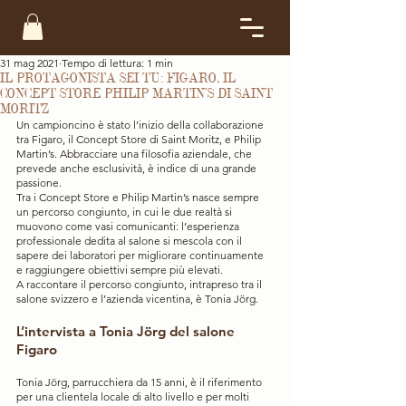
31 mag 2021
Tempo di lettura: 1 min
IL PROTAGONISTA SEI TU: FIGARO, IL
CONCEPT STORE PHILIP MARTIN’S DI SAINT
MORITZ
Un campioncino è stato l’inizio della collaborazione 
tra Figaro, il Concept Store di Saint Moritz, e Philip 
Martin’s. Abbracciare una filosofia aziendale, che 
prevede anche esclusività, è indice di una grande 
passione. 
Tra i Concept Store e Philip Martin’s nasce sempre 
un percorso congiunto, in cui le due realtà si 
muovono come vasi comunicanti: l’esperienza 
professionale dedita al salone si mescola con il 
sapere dei laboratori per migliorare continuamente 
e raggiungere obiettivi sempre più elevati.
A raccontare il percorso congiunto, intrapreso tra il 
salone svizzero e l’azienda vicentina, è Tonia Jörg.
L’intervista a Tonia Jörg del salone 
Figaro
Tonia Jörg, parrucchiera da 15 anni, è il riferimento 
per una clientela locale di alto livello e per molti 