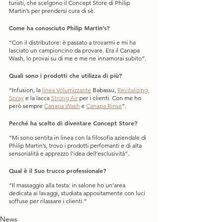
turisti, che scelgono il Concept Store di Philip 
Martin’s per prendersi cura di sè.
Come ha conosciuto Philip Martin’s?
“Con il distributore: è passato a trovarmi e mi ha 
lasciato un campioncino da provare. Era il Canapa 
Wash, lo provai su di me e me ne innamorai subito”.
Quali sono i prodotti che utilizza di più?
“Infusion, la 
linea Volumizzante
 Babassu, 
Revitalizing 
Spray
 e la lacca 
Strong Air
 per i clienti. Con me ho 
però sempre 
Canapa Wash
 e 
Canapa Rinse
”.
Perché ha scelto di diventare Concept Store?
“Mi sono sentita in linea con la filosofia aziendale di 
Philip Martin’s, trovo i prodotti perfomanti e di alta 
sensorialità e apprezzo l’idea dell’esclusività”.
Qual è il Suo trucco professionale?
“Il massaggio alla testa: in salone ho un’area 
dedicata ai lavaggi, studiata appositamente con luci 
soffuse per rilassare i clienti.”
News