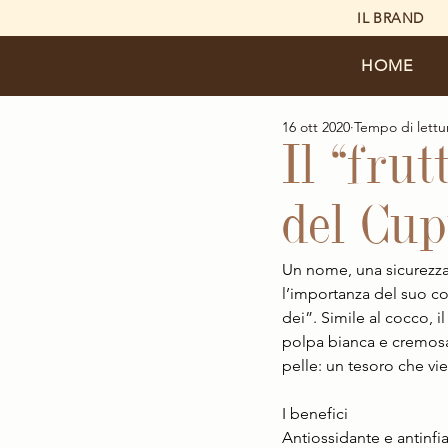
IL BRAND
HOME
16 ott 2020
Tempo di lettu
Il “frut
del Cu
Un nome, una sicurezza.
l’importanza del suo con
dei”. Simile al cocco, i
polpa bianca e cremosa.
pelle: un tesoro che vie
I benefici 
Antiossidante e antinfia