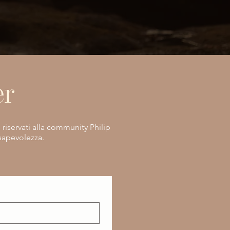
er
e riservati alla community Philip
nsapevolezza.