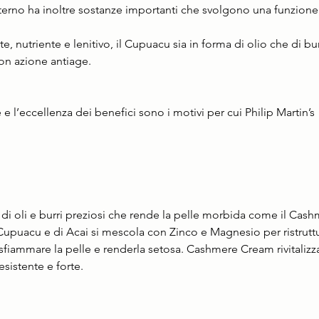
erno ha inoltre sostanze importanti che svolgono una funzione 
nte, nutriente e lenitivo, il Cupuacu sia in forma di olio che di b
on azione antiage.
e l’eccellenza dei benefici sono i motivi per cui Philip Martin’s  i
di oli e burri preziosi che rende la pelle morbida come il Cashm
 Cupuacu e di Acai si mescola con Zinco e Magnesio per ristruttu
e sfiammare la pelle e renderla setosa. Cashmere Cream rivitalizz
esistente e forte. 