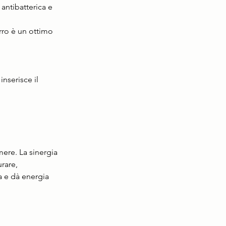
antibatterica e 
urro è un ottimo 
nserisce il 
ere. La sinergia 
rare, 
a e dà energia 