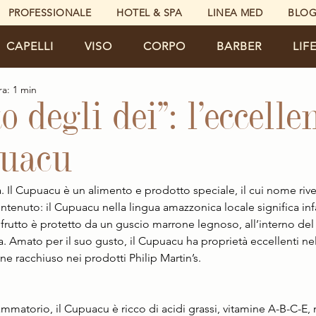
PROFESSIONALE
HOTEL & SPA
LINEA MED
BLO
CAPELLI
VISO
CORPO
BARBER
LIF
ra: 1 min
to degli dei”: l’eccelle
puacu
 Il Cupuacu è un alimento e prodotto speciale, il cui nome rive
tenuto: il Cupuacu nella lingua amazzonica locale significa infat
l frutto è protetto da un guscio marrone legnoso, all’interno del 
 Amato per il suo gusto, il Cupuacu ha proprietà eccellenti nell
ne racchiuso nei prodotti Philip Martin’s.
mmatorio, il Cupuacu è ricco di acidi grassi, vitamine A-B-C-E, m