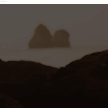
 Philip Martin’s Simone
a, Direttore Tecnico Hair Care