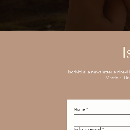
I
Iscriviti alla newsletter e rice
Martin's. Un
Nome
*
Indirizzo e-mail
*