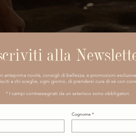
scriviti alla Newslett
vi in anteprima novità, consigli di bellezza, e promozioni esclusiv
isciti a chi sceglie, ogni giorno, di prendersi cura di sé con co
​* I campi contrassegnati da un asterisco sono obbligatori.
Cognome
*