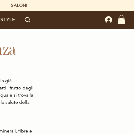
G
SALONI
ESTYLE
nza
la già 
ti “frutto degli 
quale si trova la 
a salute della 
inerali, fibre e 