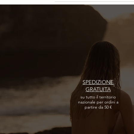
Scrivi un commento...
Philip Martin's, Be Relax ed Etihad
Airways
SPEDIZIONE
GRATUITA
su tutto il territorio
nazionale per ordini a
partire da 50 €