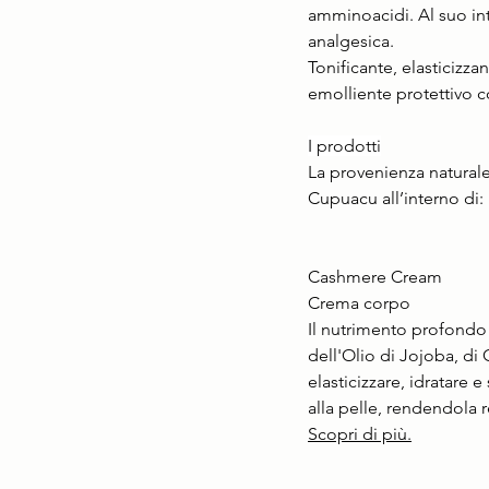
amminoacidi. Al suo int
analgesica.
Tonificante, elasticizza
emolliente protettivo c
I prodotti
La provenienza naturale 
Cupuacu all’interno di: 
Cashmere Cream
Crema corpo 
Il nutrimento profondo 
dell'Olio di Jojoba, di
elasticizzare, idratare 
alla pelle, rendendola r
Scopri di più.