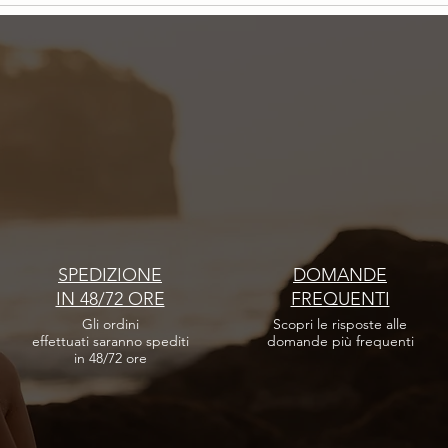
Avventure e successi: il nostro anno
Persone
insieme
Minell
SPEDIZIONE
DOMANDE
IN 48/72 ORE
FREQUENTI
Gli ordini
Scopri le risposte
alle
effettuati
saranno spediti
domande più frequenti
in 48/72 ore