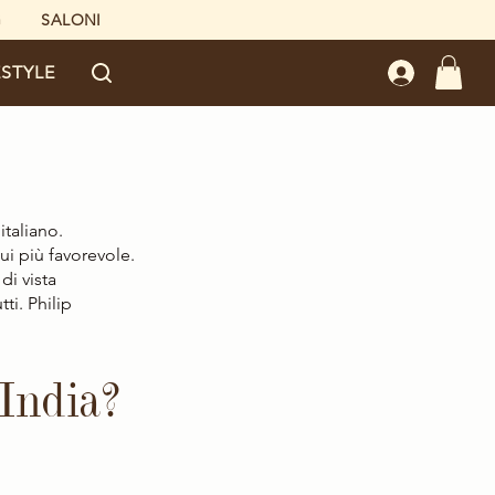
G
SALONI
ESTYLE
taliano. 
lui più favorevole.
di vista 
ti. Philip 
’India?