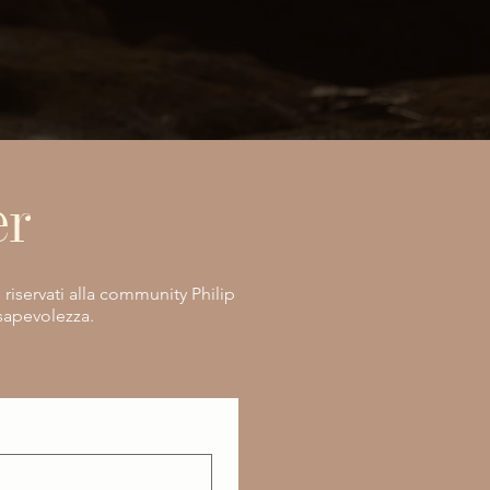
er
e riservati alla community Philip
nsapevolezza.