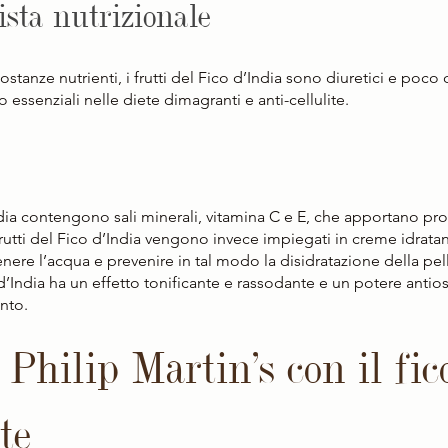
ista nutrizionale
ostanze nutrienti, i frutti del Fico d’India sono diuretici e poco ca
o essenziali nelle diete dimagranti e anti-cellulite.
dia contengono sali minerali, vitamina C e E, che apportano pro
frutti del Fico d’India vengono invece impiegati in creme idratant
tenere l’acqua e prevenire in tal modo la disidratazione della pel
o d’India ha un effetto tonificante e rassodante e un potere antio
nto. 
i Philip Martin’s con il fi
te