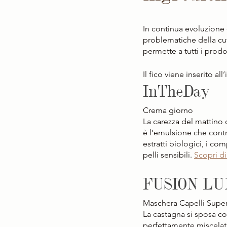
In continua evoluzione e
problematiche della cut
permette a tutti i prodo
Il fico viene inserito all
InTheDay
Crema giorno
La carezza del mattino 
è l’emulsione che contr
estratti biologici, i com
pelli sensibili. 
Scopri di
FUSION L
Maschera Capelli Super 
La castagna si sposa con
perfettamente miscelati