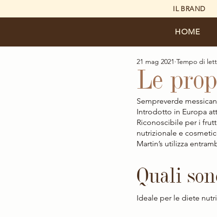
IL BRAND
HOME
21 mag 2021
Tempo di lett
Le prop
Sempreverde messicano, 
Introdotto in Europa atto
Riconoscibile per i frut
nutrizionale e cosmetico
Martin’s utilizza entram
Quali sono
Ideale per le diete nutr