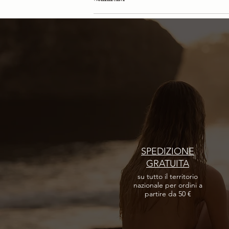
Scrivi un commento...
Philip Martin's, Be Relax ed Etihad
Airways
SPEDIZIONE
GRATUITA
su tutto il territorio
nazionale per ordini a
partire da 50 €