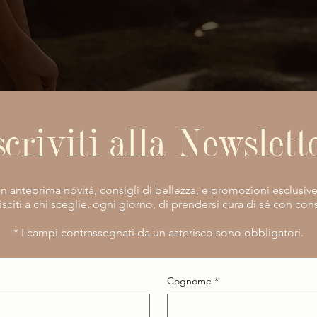
scriviti alla Newslett
vi in anteprima novità, consigli di bellezza, e promozioni esclusiv
isciti a chi sceglie, ogni giorno, di prendersi cura di sé con co
​* I campi contrassegnati da un asterisco sono obbligatori.
Cognome
*