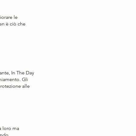
iorare le 
en è ciò che 
ante, In The Day 
hiamento. Gli 
protezione alle 
a loro ma 
endo 