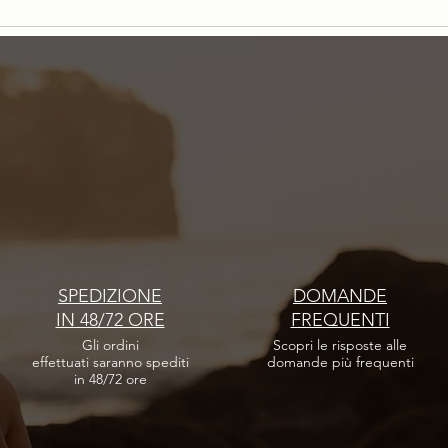
Persone Philip Martin’s Simone
Perso
Minella, Direttore Tecnico Hair Care
respon
Phili
SPEDIZIONE
DOMANDE
IN 48/72 ORE
FREQUENTI
Gli ordini
Scopri le risposte
alle
effettuati
saranno spediti
domande più frequenti
in 48/72 ore