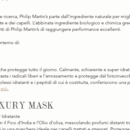
 ricerca, Philip Martin’s parte dall’ingrediente naturale per migl
e e dei capelli. L’abbinata ingrediente biologico e chimica gre
tti di Philip Martin’s di raggiungere performance eccellenti.
’interno di:
che protegge tutto il giorno. Calmante, schiarente e super idrat
asta i radicali liberi e l’arrossamento e protegge dal fotoinvecc
plessi idratanti e i peptidi di cui è costituita, conferiscono una 
 più.
UXURY MASK
Idratante  
 il Fico d’India e l’Olio d’oliva, mescolando profumi distanti tr
 in una maschera ideale per capelli trattati e stressati. Protegg