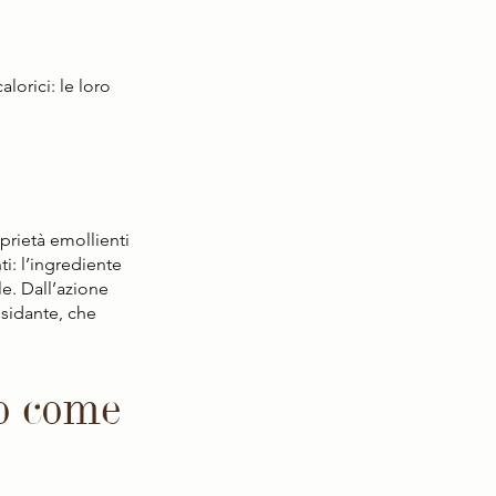
lorici: le loro 
prietà emollienti 
i: l’ingrediente 
le. Dall’azione 
ssidante, che 
co come 