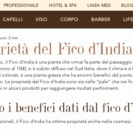
PROFESSIONALE
HOTEL & SPA
LINEA MED
BLO
CAPELLI
VISO
CORPO
BARBER
LIF
ura: 2 min
rietà del Fico d’India
il Fico d’India è una pianta che ormai fa parte del paesaggio i
rno al 1500, si è subito diffuso nel Sud Italia, dove il clima è a 
ti colorati, è una pianta grassa che ha enormi benefici dal punto 
. Le proprietà del Fico d’India sono sia nelle “pale” che nei frut
bi in alcuni prodotti per raggiungere risultati performanti.
 i benefici dati dal fico d
izionali, il Fico d’India ha ottime proprietà anche nella cosmesi.