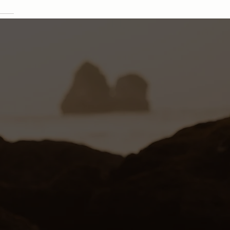
ne Ornella Mellone,
sabile del settore Skin Care di
p Martin's