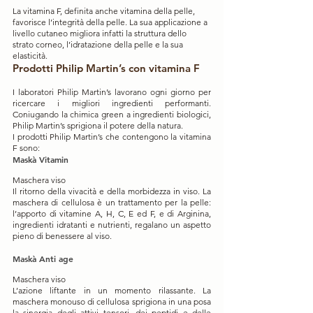
La vitamina F, definita anche vitamina della pelle, 
favorisce l’integrità della pelle. La sua applicazione a 
livello cutaneo migliora infatti la struttura dello 
strato corneo, l’idratazione della pelle e la sua 
elasticità.
Prodotti Philip Martin’s con vitamina F
I laboratori Philip Martin’s lavorano ogni giorno per 
ricercare i migliori ingredienti performanti. 
Coniugando la chimica green a ingredienti biologici, 
Philip Martin’s sprigiona il potere della natura.
I prodotti Philip Martin’s che contengono la vitamina 
F sono:
Maskà Vitamin
Maschera viso
Il ritorno della vivacità e della morbidezza in viso. La 
maschera di cellulosa è un trattamento per la pelle: 
l’apporto di vitamine A, H, C, E ed F, e di Arginina, 
ingredienti idratanti e nutrienti, regalano un aspetto 
pieno di benessere al viso. 
Maskà Anti age
Maschera viso
L’azione liftante in un momento rilassante. La 
maschera monouso di cellulosa sprigiona in una posa 
la sinergia degli attivi tensori, dei peptidi e delle 