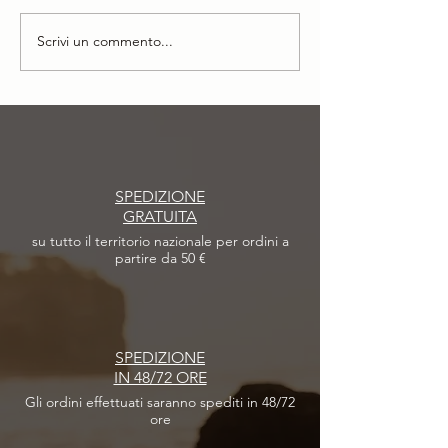
Scrivi un commento...
Avventure e successi: il nostro
Persone Philip Martin’s 
anno insieme
Minella, Direttore T
Care
SPEDIZIONE
GRATUITA
su tutto il territorio nazionale per ordini a
partire da 50 €
SPEDIZIONE
IN 48/72 ORE
Gli ordini effettuati
saranno spediti in 48/72
ore