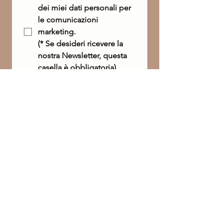
dei miei dati personali per 
le comunicazioni 
marketing. 
(* Se desideri ricevere la 
nostra Newsletter, questa 
casella è obbligatoria).
Invia
Philip Martin’s è più di un brand, è una filosofia
che unisce prodotti, formazione e relazioni.
Ingredienti autentici ed esperienza sensoriale
per il benessere di pelle e capelli. Un percorso
dedicato ai professionisti e ai loro clienti, dove
la bellezza incontra la competenza.