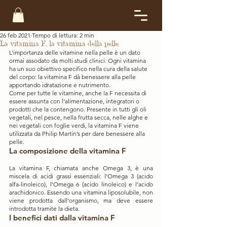
26 feb 2021
Tempo di lettura: 2 min
La vitamina F, la vitamina della pelle
L’importanza delle vitamine nella pelle è un dato 
ormai assodato da molti studi clinici. Ogni vitamina 
ha un suo obiettivo specifico nella cura della salute 
del corpo: la vitamina F dà benessere alla pelle 
apportando idratazione e nutrimento. 
Come per tutte le vitamine, anche la F necessita di 
essere assunta con l’alimentazione, integratori o 
prodotti che la contengono. Presente in tutti gli oli 
vegetali, nel pesce, nella frutta secca, nelle alghe e 
nei vegetali con foglie verdi, la vitamina F viene 
utilizzata da Philip Martin’s per dare benessere alla 
pelle.
La composizione della vitamina F
La vitamina F, chiamata anche Omega 3, è una 
miscela di acidi grassi essenziali: l’Omega 3 (acido 
alfa-linoleico), l’Omega 6 (acido linoleico) e l’acido 
arachidonico. Essendo una vitamina liposolubile, non 
viene prodotta dall’organismo, ma deve essere 
introdotta tramite la dieta.
I benefici dati dalla vitamina F