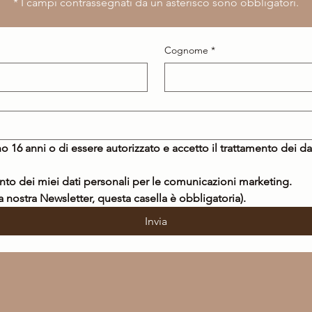
​* I campi contrassegnati da un asterisco sono obbligatori.
Cognome
*
o 16 anni o di essere autorizzato e accetto il trattamento dei da
Acconsento al trattamento dei miei dati personali per le comunicazioni marketing. 
la nostra Newsletter, questa casella è obbligatoria).
Invia