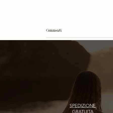
Commenti
Scrivi un commento...
Philip Martin's, Be Relax ed Etihad
Airways
SPEDIZIONE
GRATUITA