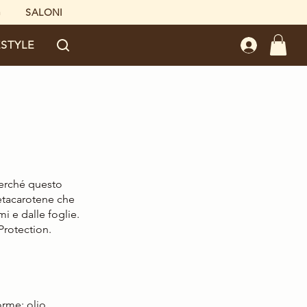
G
SALONI
ESTYLE
betacarotene che 
mi e dalle foglie. 
Protection.
orme: olio, 