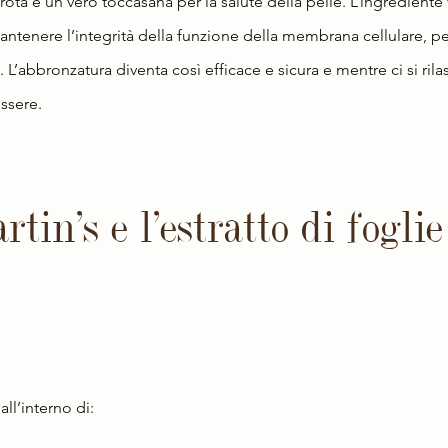
arota è un vero toccasana per la salute della pelle. L’ingrediente 
mantenere l’integrità della funzione della membrana cellulare, p
. L’abbronzatura diventa così efficace e sicura e mentre ci si rilass
essere.
tin’s e l’estratto di foglie
all’interno di: