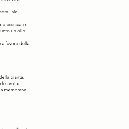
semi, sia 
no essiccati e 
iunto un olio 
 a favore della 
della pianta. 
di carota: 
ella membrana 