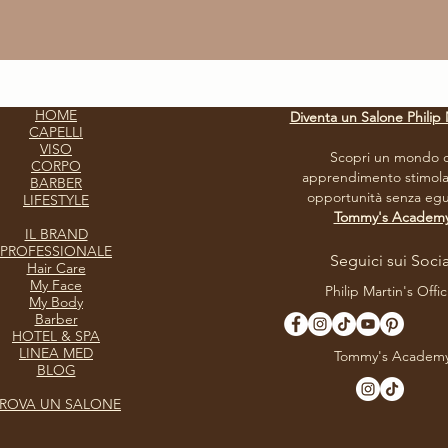
HOME
Diventa un Salone Philip 
CAPELLI
VISO
Scopri un mondo d
CORPO
apprendimento stimola
BARBER
opportunità senza egua
LIFESTYLE
Tommy's Academ
IL BRAND
PROFESSIONALE
Seguici sui Socia
Hair Care
My Face
Philip Martin's Offic
My Body
Barber
HOTEL & SPA
LINEA MED
Tommy's Academ
BLOG
ROVA UN SALONE