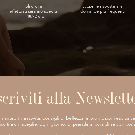
Gli ordini
Scopri le risposte
alle
effettuati
saranno spediti
domande più frequenti
in 48/72 ore
scriviti alla Newslett
vi in anteprima novità, consigli di bellezza, e promozioni esclusiv
isciti a chi sceglie, ogni giorno, di prendersi cura di sé con co