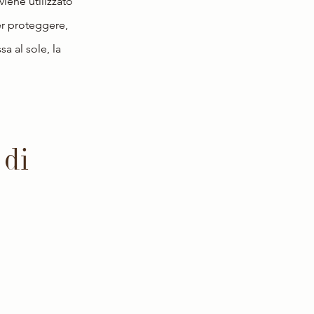
viene utilizzato 
er proteggere, 
a al sole, la 
 di 