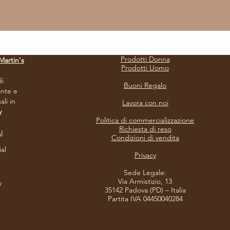
Prodotti Donna
Martin's
Prodotti Uomo
i
Buoni Regalo
nte e
li in
Lavora con noi
y
Politica di commercializzazione
Richiesta di reso
l
Condizioni di vendita
ial
Privacy​
Sede Legale:
Via Armistizio, 13
y
35142 Padova (PD) – Italia
Partita IVA 04450040284