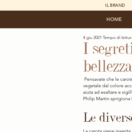
IL BRAND
HOME
4 giu 2021
Tempo di lettur
I segret
bellezz
 Pensavate che le carote fossero un ingrediente prezioso solo in cucina? Non è cosí, perché questo 
vegetale dal colore acc
aiuta ad esaltare e sigil
Philip Martin sprigiona
Le divers
La carota viene inserita 