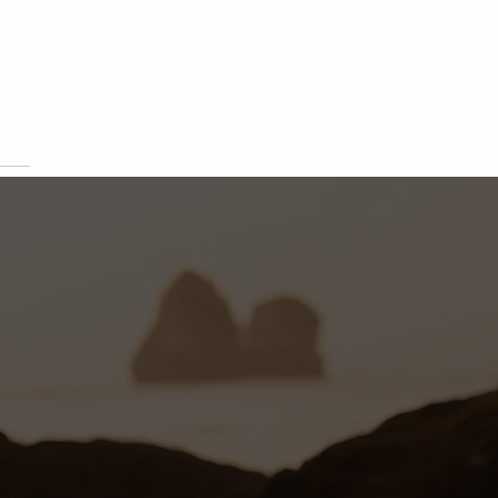
ne Ornella Mellone,
sabile del settore Skin Care di
p Martin's