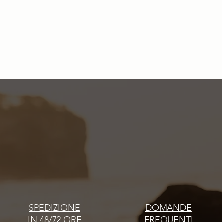
Persone Philip Martin’s Simone
Perso
Minella, Direttore Tecnico Hair Care
respon
Phili
SPEDIZIONE
DOMANDE
IN 48/72 ORE
FREQUENTI