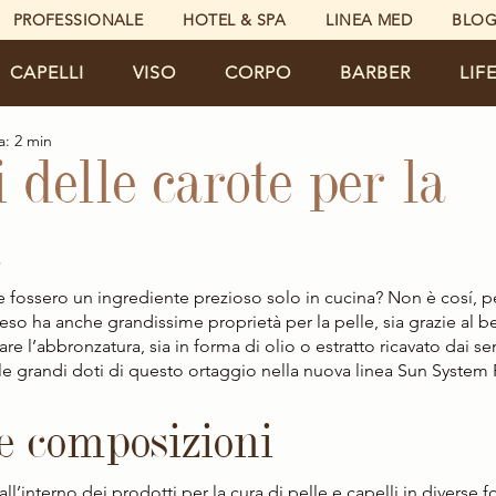
PROFESSIONALE
HOTEL & SPA
LINEA MED
BLO
CAPELLI
VISO
CORPO
BARBER
LIF
a: 2 min
i delle carote per la
a
eso ha anche grandissime proprietà per la pelle, sia grazie al 
lare l’abbronzatura, sia in forma di olio o estratto ricavato dai se
 le grandi doti di questo ortaggio nella nuova linea Sun System 
e composizioni
all’interno dei prodotti per la cura di pelle e capelli in diverse f