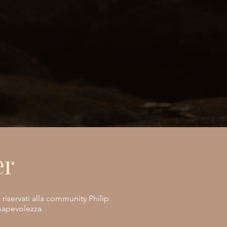
er
e riservati alla community Philip
nsapevolezza.