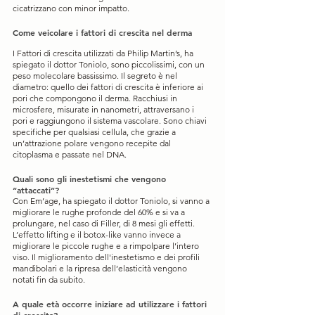
cicatrizzano con minor impatto.
Come veicolare i fattori di crescita nel derma
I Fattori di crescita utilizzati da Philip Martin’s, ha 
spiegato il dottor Toniolo, sono piccolissimi, con un 
peso molecolare bassissimo. Il segreto è nel 
diametro: quello dei fattori di crescita è inferiore ai 
pori che compongono il derma. Racchiusi in 
microsfere, misurate in nanometri, attraversano i 
pori e raggiungono il sistema vascolare. Sono chiavi 
specifiche per qualsiasi cellula, che grazie a 
un’attrazione polare vengono recepite dal 
citoplasma e passate nel DNA. 
Quali sono gli inestetismi che vengono 
“attaccati”?
Con Em’age, ha spiegato il dottor Toniolo, si vanno a 
migliorare le rughe profonde del 60% e si va a 
prolungare, nel caso di Filler, di 8 mesi gli effetti. 
L’effetto lifting e il botox-like vanno invece a 
migliorare le piccole rughe e a rimpolpare l’intero 
viso. Il miglioramento dell'inestetismo e dei profili 
mandibolari e la ripresa dell’elasticità vengono 
notati fin da subito.
A quale età occorre iniziare ad utilizzare i fattori 
di crescita?