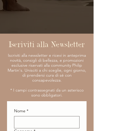
Iscriviti alla Newsletter
Iscriviti alla newsletter e ricevi in anteprima
novità, consigli di bellezza, e promozioni
esclusive riservati alla community Philip
Martin's. Unisciti a chi sceglie, ogni giorno,
di prendersi cura di sé con
consapevolezza.
​* I campi contrassegnati da un asterisco
sono obbligatori.
Nome
*