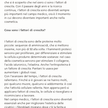
che si è scoperto che nel siero ci sono i fattori di 
crescita. Con il passare degli anni e la ricerca 
continua, i fattori di crescita sono diventati sempre 
più importanti nel campo medico, ora è il momento 
in cui devono diventare importanti anche nella 
cosmetica.
Cosa sono i fattori di crescita?
I fattori di crescita sono delle proteine molto 
piccole: sequenze di amminoacidi, che si mettono 
insieme, non più di 50 alla volta. I frammenti proteici 
servono per proliferare, per differenziare e stimolare 
la cellula a produrre determinate sostanze: nel caso 
della cosmetica servono per stimolare il collagene, 
l’acido ialuronico, l’elastina. Anche l’eritropoteina è 
un fattore di crescita: Pantani lo usava per 
aumentare i globuli rossi.
Con l’avanzare del tempo, i fattori di crescita 
rallentano. Finché si è giovani se ne hanno molti, 
poi qualcuno muore, qualcuno si addormenta: è così 
che l’attività cellulare rallenta. Non appena però si 
applicano fattori di crescita, le cellule si risvegliano e 
ricominciano a lavorare.
Nel campo medico, i fattori di crescita sono diventati 
essenziali anche per migliorare l’estetica delle 
cicatrici: i fibroblasti migrano dove c’è la ferita e 