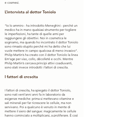
e cosmesi.
L’intervista al dottor Toniolo
“Io lo ammiro - ha introdotto Meneghini - perché un 
medico ha in mano qualsiasi strumento per togliere 
le imperfezioni, ha tante di quelle armi per 
raggiungere gli obiettivi. Noi in cosmetica le 
sogniamo, ma quando ho incontrato il dottor Toniolo 
sono rimasto stupito perché mi ha detto che lui 
vuole mettere in campo qualcosa di meno invasivo”.
Philip Martin’s ha creato con il dottor Toniolo la linea 
Em’age per viso, collo, décolleté e occhi. Mentre 
Philip Martin’s cercava principi attivi coadiuvanti, 
sono stati invece introdotti i fattori di crescita. 
I fattori di crescita
I fattori di crescita, ha spiegato il dottor Toniolo, 
sono nati vent’anni anni fa in laboratorio da 
esigenze mediche: prima si mettevano vitamine e 
sali minerali per far ricrescere le cellule, ma non 
servivano. Poi a qualcuno è venuto in mente di 
mettere il siero del sangue: magicamente le cellule 
hanno cominciato a moltiplicarsi, a proliferare. È così 