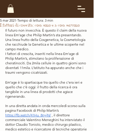
5 mar 2021
Tempo di lettura: 3 min
I fattori di crescita: cosa sono e a cosa servono
Il futuro non invecchia. È questo il claim della nuova 
linea Em’age che Philip Martin’s sta presentando. 
Una linea frutto della Cosgenetica, la Cosmetologia 
che racchiude la Genetica e le ultime scoperte nel 
campo medico. 
I fattori di crescita, inseriti nella linea Em’age di 
Philip Martin’s, stimolano la proliferazione di 
cheratinociti. Da 2mila cellule in quattro giorni sono 
diventati 11mila. L’Istituto ha appurato anche che i 
traumi vengono cicatrizzati. 
Em’age è lo spartiacque tra quello che c’era ieri e 
quello che c’è oggi: il frutto della ricerca è ora 
tangibile in una linea di prodotti che agisce 
rigenerando.
In una diretta andata in onda mercoledì scorso sulla 
pagina Facebook di Philip Martin’s 
https://fb.watch/41Hu_8nyjN/
 , il direttore 
commerciale Valentino Meneghini ha intervistato il 
dottor Claudio Toniolo, medico chirurgo plastico, 
medico estetico e ricercatore di tecniche operatorie 