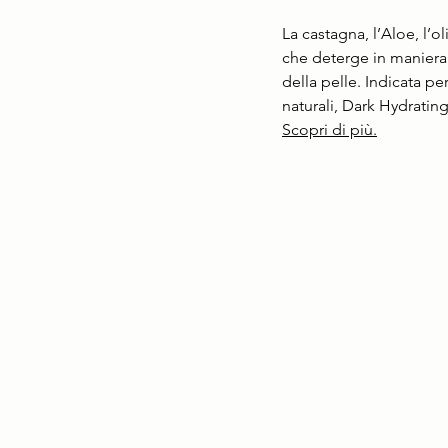
La castagna, l’Aloe, l’o
che deterge in maniera d
della pelle. Indicata pe
naturali, Dark Hydratin
Scopri di più.