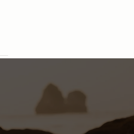
 Philip Martin’s Simone
a, Direttore Tecnico Hair Care