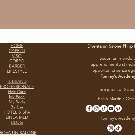
HOME
Diventa un Salone Philip 
CAPELLI
VISO
Scopri un mondo d
CORPO
apprendimento stimola
BARBER
opportunità senza egua
LIFESTYLE
Tommy's Academ
IL BRAND
PROFESSIONALE
Seguici sui Socia
Hair Care
My Face
Philip Martin's Offic
My Body
Barber
HOTEL & SPA
LINEA MED
Tommy's Academ
BLOG
ROVA UN SALONE