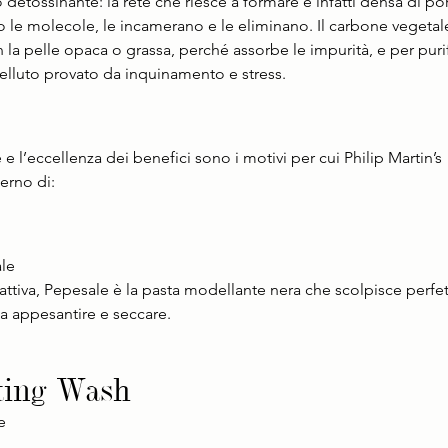
detossinante: la rete che riesce a formare è infatti densa di pori
o le molecole, le incamerano e le eliminano. Il carbone vegetale
 la pelle opaca o grassa, perché assorbe le impurità, e per purif
elluto provato da inquinamento e stress.
e l’eccellenza dei benefici sono i motivi per cui Philip Martin’s  i
erno di: 
ale
attiva, Pepesale è la pasta modellante nera che scolpisce perfet
nza appesantire e seccare.
ting Wash
e