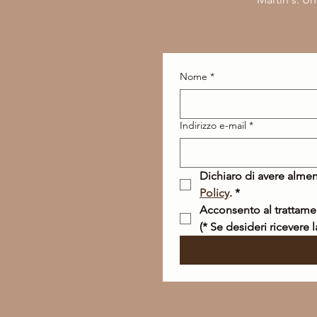
Nome
*
Indirizzo e-mail
*
Dichiaro di avere almen
Policy
.
*
(* Se desideri ricevere 