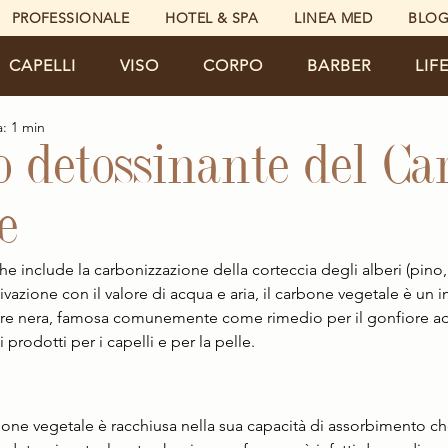
PROFESSIONALE
HOTEL & SPA
LINEA MED
BLO
CAPELLI
VISO
CORPO
BARBER
LIF
a: 1 min
to detossinante del C
e
e include la carbonizzazione della corteccia degli alberi (pino,
tivazione con il valore di acqua e aria, il carbone vegetale è un 
lvere nera, famosa comunemente come rimedio per il gonfiore a
rodotti per i capelli e per la pelle.
bone vegetale è racchiusa nella sua capacità di assorbimento ch