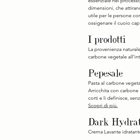
essenziale nel processo 
dimensioni, che attiran
utile per le persone con
ossigenare il cuoio cap
I prodotti
La provenienza naturale 
carbone vegetale all’int
Pepesale
Pasta al carbone veget
Arricchita con carbone 
corti e li definisce, se
Scopri di più.
Dark Hydra
Crema Lavante idratant