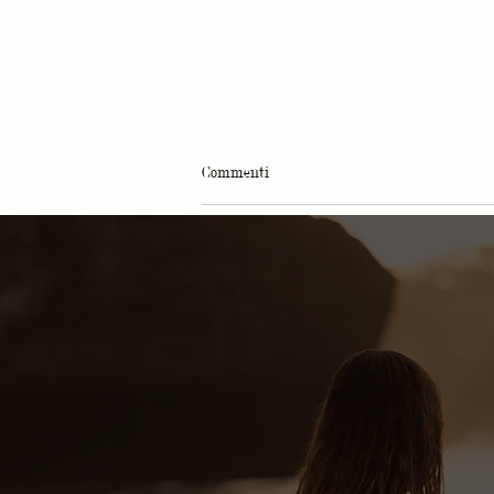
Commenti
Scrivi un commento...
Philip Martin's, Be Relax ed Etihad
Airways