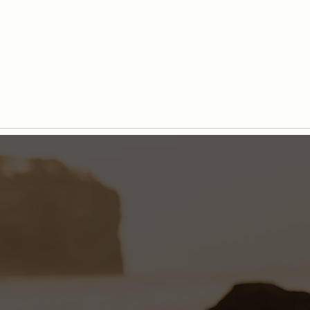
Avventure e successi: il nostro anno
Persone
insieme
Minell