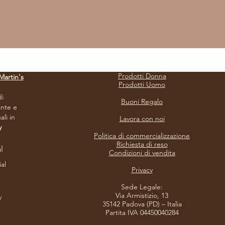
Prodotti Donna
Martin's
Prodotti Uomo
i
Buoni Regalo
nte e
li in
Lavora con noi
y
Politica di commercializzazione
Richiesta di reso
l
Condizioni di vendita
ial
Privacy​
Sede Legale:
Via Armistizio, 13
y
35142 Padova (PD) – Italia
Partita IVA 04450040284