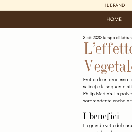
IL BRAND
HOME
2 ott 2020
Tempo di lettur
L’effet
Vegetal
Frutto di un processo ch
salice) e la seguente at
Philip Martin’s. La po
sorprendente anche nei p
I benefici 
La grande virtù del car