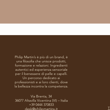
Philip Martin’s è più di un brand, è
una filosofia che unisce prodotti,
formazione e relazioni. Ingredienti
autentici ed esperienza sensoriale
per il benessere di pelle e capelli.
Un percorso dedicato ai
professionisti e ai loro clienti, dove
la bellezza incontra la competenza.
Via Brenta, 34
36077 Altavilla Vicentina (VI) – Italia​
+39 0444 370833
T
desk@philipmartins.it