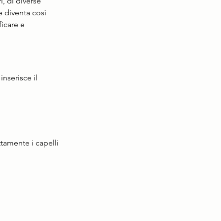
, di diverse 
 diventa così 
icare e 
nserisce il 
tamente i capelli 