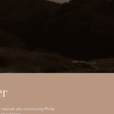
er
e riservati alla community Philip
nsapevolezza.