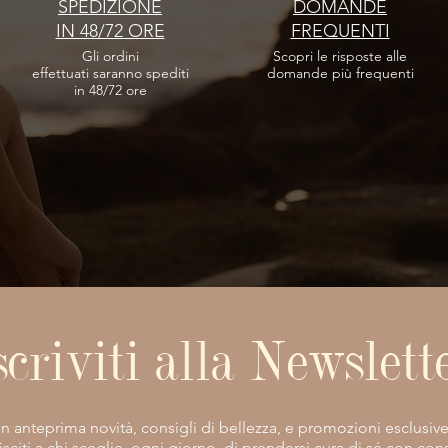
SPEDIZIONE
DOMANDE
IN 48/72 ORE
FREQUENTI
Gli ordini
Scopri le risposte
alle
effettuati
saranno spediti
domande più frequenti
in 48/72 ore
scriviti alla Newslett
vi in anteprima novità, consigli di bellezza, e promozioni esclusiv
isciti a chi sceglie, ogni giorno, di prendersi cura di sé con co