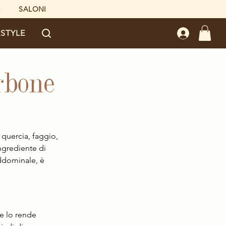
G
SALONI
ESTYLE
arbone
 quercia, faggio, 
ingrediente di 
ddominale, è 
e lo rende 