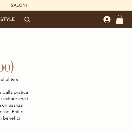
G
SALONI
ESTYLE
po)
llulite e 
 dalla pratica 
 evitare che i 
ta un’usanza 
sse. Philip 
i benefici 