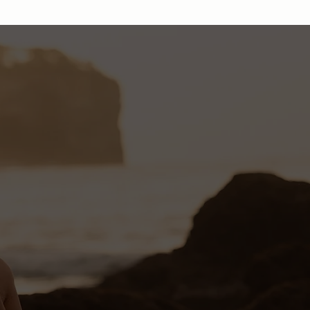
SPEDIZIONE
DOMANDE
IN 48/72 ORE
FREQUENTI
Gli ordini
Scopri le risposte
alle
Avventure e successi: il nostro anno
Persone
effettuati
saranno spediti
domande più frequenti
insieme
Minell
in 48/72 ore