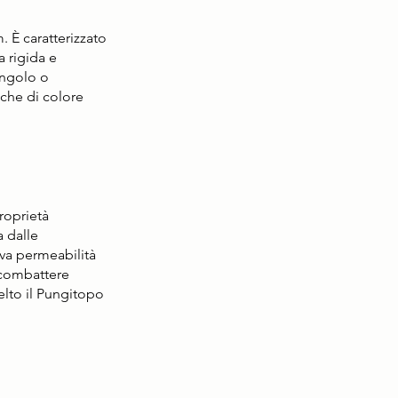
 È caratterizzato 
 rigida e 
angolo o 
iche di colore 
roprietà 
 dalle 
va permeabilità 
 combattere 
celto il Pungitopo 