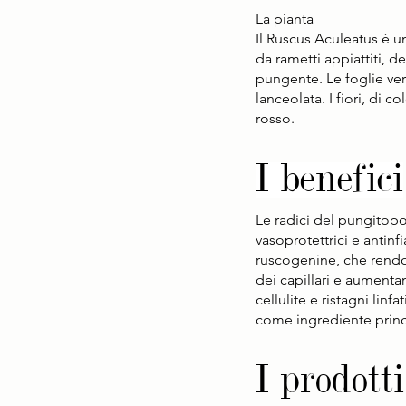
La pianta 
Il Ruscus Aculeatus è u
da rametti appiattiti, 
pungente. Le foglie ver
lanceolata. I fiori, di 
rosso.
I benefici
Le radici del pungitopo
vasoprotettrici e antinf
ruscogenine, che rendon
dei capillari e aument
cellulite e ristagni linf
come ingrediente princi
I prodotti