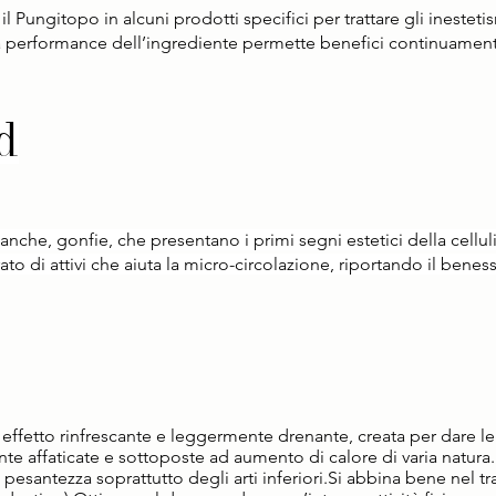
 il Pungitopo in alcuni prodotti specifici per trattare gli inesteti
: la performance dell’ingrediente permette benefici continuament
d
anche, gonfie, che presentano i primi segni estetici della cellulit
o di attivi che aiuta la micro-circolazione, riportando il benes
effetto rinfrescante e leggermente drenante, creata per dare le
te affaticate e sottoposte ad aumento di calore di varia natura
a pesantezza soprattutto degli arti inferiori.Si abbina bene nel 