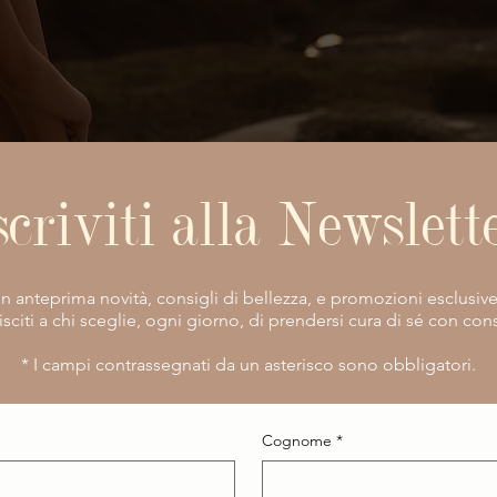
scriviti alla Newslett
vi in anteprima novità, consigli di bellezza, e promozioni esclusiv
isciti a chi sceglie, ogni giorno, di prendersi cura di sé con co
​* I campi contrassegnati da un asterisco sono obbligatori.
Cognome
*