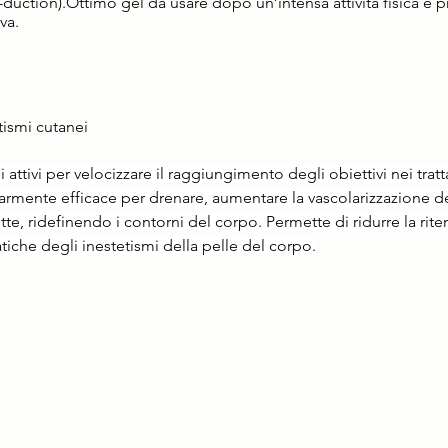
uction).Ottimo gel da usare dopo un’intensa attività fisica e pr
va. 
tismi cutanei
 attivi per velocizzare il raggiungimento degli obiettivi nei trat
rmente efficace per drenare, aumentare la vascolarizzazione dei
tte, ridefinendo i contorni del corpo. Permette di ridurre la rite
tiche degli inestetismi della pelle del corpo.