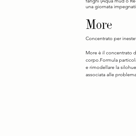
fanghi (Aqua mud o Re-d
una giornata impegnati
More
Concentrato per ineste
More è il concentrato di
corpo.Formula particola
e rimodellare la silohue
associata alle problema