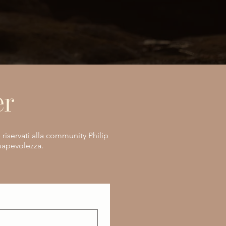
er
e riservati alla community Philip
nsapevolezza.