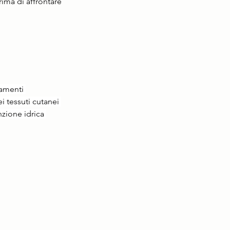
ima di affrontare 
tamenti 
 tessuti cutanei 
nzione idrica 