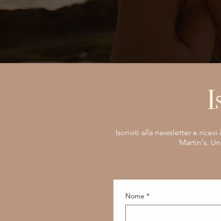
I
Iscriviti alla newsletter e rice
Martin's. Un
Nome
*