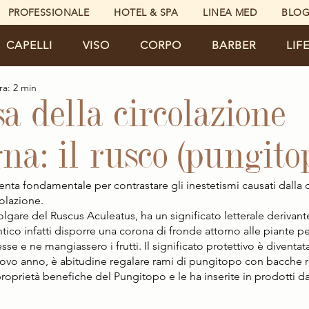
PROFESSIONALE
HOTEL & SPA
LINEA MED
BLO
CAPELLI
VISO
CORPO
BARBER
LIF
ra: 2 min
a della circolazione
na: il rusco (pungito
enta fondamentale per contrastare gli inestetismi causati dalla ce
olazione. 
lgare del Ruscus Aculeatus, ha un significato letterale derivante
tico infatti disporre una corona di fronde attorno alle piante per
esse e ne mangiassero i frutti. Il significato protettivo è diventa
ovo anno, è abitudine regalare rami di pungitopo con bacche ro
proprietà benefiche del Pungitopo e le ha inserite in prodotti da