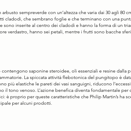
n arbusto sempreverde con un’altezza che varia dai 30 agli 80 cm.
detti cladodi, che sembrano foglie e che terminano con una punta
e sono inserite al centro dei cladodi e hanno la forma di un tri
colore verdastro, hanno sei petali, mentre i frutti sono bacche sfer
 contengono saponine steroidee, oli essenziali e resine dalla p
iammatorie. La spiccata attività flebotonica del pungitopo è data
o più elastiche le pareti dei vasi sanguigni, riducono l’eccessi
ano il tono venoso. L’azione benefica diventa fondamentale per
atici: è proprio per queste caratteristiche che Philip Martin’s ha s
pale per alcuni prodotti.