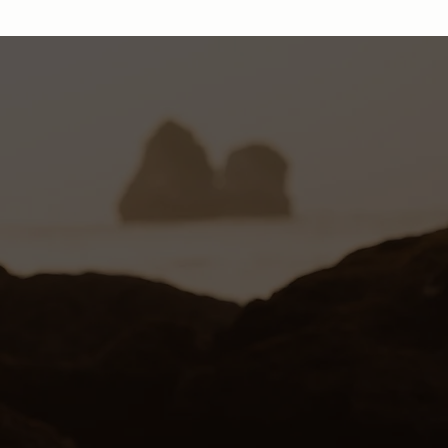
 Philip Martin’s Simone
a, Direttore Tecnico Hair Care