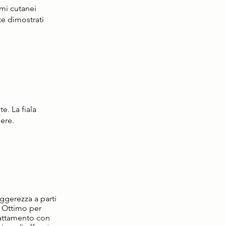
smi cutanei 
e dimostrati 
e. La fiala 
sere.
ggerezza a parti 
. Ottimo per 
trattamento con 