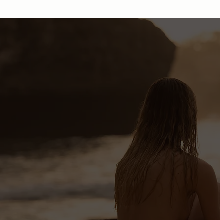
SPEDIZIONE
GRATUITA
su tutto il territorio
Philip Martin's, Be Relax ed Etihad
nazionale per ordini a
Airways
partire da 50 €