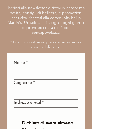
Iscriviti alla newsletter e ricevi in anteprima
novità, consigli di bellezza, e promozioni
esclusive riservati alla community Philip
Martin's. Unisciti a chi sceglie, ogni giorno,
di prendersi cura di sé con
consapevolezza.
​* I campi contrassegnati da un asterisco
sono obbligatori.
Nome
*
Cognome
*
Indirizzo e-mail
*
Dichiaro di avere almeno 