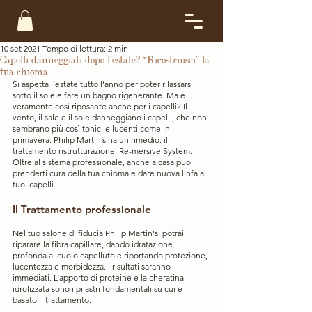
10 set 2021
Tempo di lettura: 2 min
Capelli danneggiati dopo l’estate? “Ricostruisci” la
tua chioma
Si aspetta l’estate tutto l’anno per poter rilassarsi 
sotto il sole e fare un bagno rigenerante. Ma è 
veramente così riposante anche per i capelli? Il 
vento, il sale e il sole danneggiano i capelli, che non 
sembrano più così tonici e lucenti come in 
primavera. Philip Martin’s ha un rimedio: il 
trattamento ristrutturazione, Re-mersive System. 
Oltre al sistema professionale, anche a casa puoi 
prenderti cura della tua chioma e dare nuova linfa ai 
tuoi capelli.
Il Trattamento professionale
Nel tuo salone di fiducia Philip Martin's, potrai 
riparare la fibra capillare, dando idratazione 
profonda al cuoio capelluto e riportando protezione, 
lucentezza e morbidezza. I risultati saranno 
immediati. L’apporto di proteine e la cheratina 
idrolizzata sono i pilastri fondamentali su cui è 
basato il trattamento.