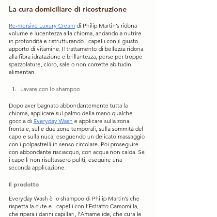
La cura domiciliare di ricostruzione
Re-mersive Luxury Cream
 di Philip Martin’s ridona 
volume e lucentezza alla chioma, andando a nutrire 
in profondità e ristrutturando i capelli con il giusto 
apporto di vitamine. Il trattamento di bellezza ridona 
alla fibra idratazione e brillantezza, perse per troppe 
spazzolature, cloro, sale o non corrette abitudini 
alimentari.
Lavare con lo shampoo
Dopo aver bagnato abbondantemente tutta la 
chioma, applicare sul palmo della mano qualche 
goccia di 
Everyday Wash
 e applicare sulla zona 
frontale, sulle due zone temporali, sulla sommità del 
capo e sulla nuca, eseguendo un delicato massaggio 
con i polpastrelli in senso circolare. Poi proseguire 
con abbondante risciacquo, con acqua non calda. Se 
i capelli non risultassero puliti, eseguire una 
seconda applicazione. 
Il prodotto
Everyday Wash è lo shampoo di Philip Martin’s che 
rispetta la cute e i capelli con l’Estratto Camomilla, 
che ripara i danni capillari, l’Amamelide, che cura le 