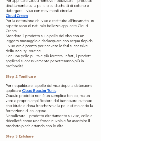
Per applicare Cloud Remove nebulizzare il prodotto 
direttamente sulla pelle o su dischetti di cotone e 
detergere il viso con movimenti circolari. 
Cloud Cream
Per la detersione del viso e restituire all’incarnato un 
aspetto sano di naturale bellezza applicare Cloud 
Cream.
Stendere il prodotto sulla pelle del viso con un 
leggero massaggio e risciacquare con acqua tiepida. 
Il viso ora è pronto per ricevere le fasi successive 
della Beauty Routine. 
Con una pelle pulita e più idratata, infatti, i prodotti 
applicati successivamente penetreranno più in 
profondità.
Step 2 Tonificare
Per riequilibrare la pelle del viso dopo la detersione 
applicare 
Cloud Booster Tonic
.
Questo prodotto non è un semplice tonico, ma un 
vero e proprio amplificatore del benessere cutaneo 
che idrata e dona freschezza alla pelle stimolando la 
formazione di collagene.
Nebulizzare il prodotto direttamente su viso, collo e 
décolleté come una fresca nuvola e far assorbire il 
prodotto picchiettando con le dita.
Step 3 Esfoliare