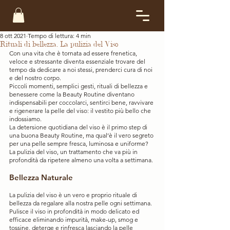
8 ott 2021
Tempo di lettura: 4 min
Rituali di bellezza. La pulizia del Viso
Con una vita che è tornata ad essere frenetica, 
veloce e stressante diventa essenziale trovare del 
tempo da dedicare a noi stessi, prenderci cura di noi 
e del nostro corpo.
Piccoli momenti, semplici gesti, rituali di bellezza e 
benessere come la Beauty Routine diventano 
indispensabili per coccolarci, sentirci bene, ravvivare 
e rigenerare la pelle del viso: il vestito più bello che 
indossiamo.
La detersione quotidiana del viso è il primo step di 
una buona Beauty Routine, ma qual’è il vero segreto 
per una pelle sempre fresca, luminosa e uniforme? 
La pulizia del viso, un trattamento che va più in 
profondità da ripetere almeno una volta a settimana.
Bellezza Naturale
La pulizia del viso è un vero e proprio rituale di 
bellezza da regalare alla nostra pelle ogni settimana. 
Pulisce il viso in profondità in modo delicato ed 
efficace eliminando impurità, make-up, smog e 
tossine, deterge e rinfresca lasciando la pelle 