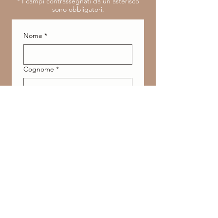
​* I campi contrassegnati da un asterisco
sono obbligatori.
Nome
*
Cognome
*
Indirizzo e-mail
*
Dichiaro di avere almeno 
16 anni o di essere 
autorizzato e accetto il 
trattamento dei dati 
secondo la 
Privacy Policy
.
*
Acconsento al trattamento 
dei miei dati personali per 