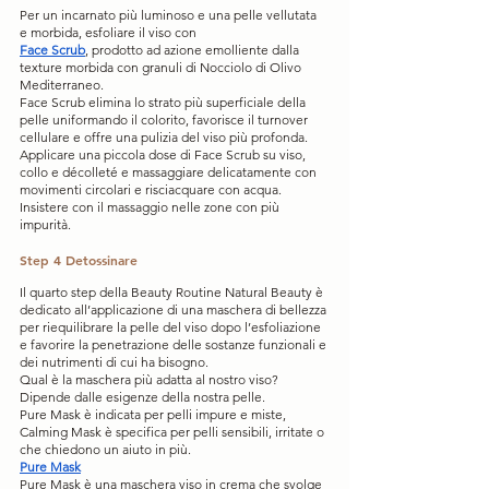
Per un incarnato più luminoso e una pelle vellutata 
e morbida, esfoliare il viso con 
Face Scrub
, prodotto ad azione emolliente dalla 
texture morbida con granuli di Nocciolo di Olivo 
Mediterraneo.
Face Scrub elimina lo strato più superficiale della 
pelle uniformando il colorito, favorisce il turnover 
cellulare e offre una pulizia del viso più profonda.
Applicare una piccola dose di Face Scrub su viso, 
collo e décolleté e massaggiare delicatamente con 
movimenti circolari e risciacquare con acqua. 
Insistere con il massaggio nelle zone con più 
impurità. 
Step 4 Detossinare
Il quarto step della Beauty Routine Natural Beauty è 
dedicato all’applicazione di una maschera di bellezza 
per riequilibrare la pelle del viso dopo l’esfoliazione 
e favorire la penetrazione delle sostanze funzionali e 
dei nutrimenti di cui ha bisogno.
Qual è la maschera più adatta al nostro viso?
Dipende dalle esigenze della nostra pelle.
Pure Mask è indicata per pelli impure e miste, 
Calming Mask è specifica per pelli sensibili, irritate o 
che chiedono un aiuto in più.
Pure Mask
Pure Mask è una maschera viso in crema che svolge 