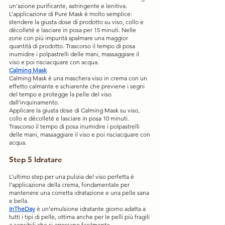
un’azione purificante, astringente e lenitiva.
L’applicazione di Pure Mask è molto semplice: 
stendere la giusta dose di prodotto su viso, collo e 
décolleté e lasciare in posa per 15 minuti. Nelle 
zone con più impurità spalmare una maggior 
quantità di prodotto. Trascorso il tempo di posa 
inumidire i polpastrelli delle mani, massaggiare il 
viso e poi risciacquare con acqua.
Calming Mask
Calming Mask è una maschera viso in crema con un 
effetto calmante e schiarente che previene i segni 
del tempo e protegge la pelle del viso 
dall’inquinamento.
Applicare la giusta dose di Calming Mask su viso, 
collo e décolleté e lasciare in posa 10 minuti. 
Trascorso il tempo di posa inumidire i polpastrelli 
delle mani, massaggiare il viso e poi risciacquare con 
acqua.
Step 5 Idratare
L’ultimo step per una pulizia del viso perfetta è 
l’applicazione della crema, fondamentale per 
mantenere una corretta idratazione e una pelle sana 
e bella.
InTheDay
 è un’emulsione idratante giorno adatta a 
tutti i tipi di pelle, ottima anche per le pelli più fragili 
e sensibili che si arrossano facilmente.