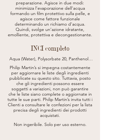
preparazione. Agisce in due modi:
minimizza l’evaporazione dell’acqua
formando un film protettivo sulla pelle, e
agisce come fattore funzionale
determinando un richiamo d’acqua.
Quindi, svolge un’azione idratante,
emolliente, protettiva e decongestionante.
INCI completo
Aqua (Water), Polysorbate 20, Panthenol, 
Glycerin, Moringa Oleifera Seed Extract, 
Philip Martin’s si impegna costantemente
Vaccinium Myrtillus Fruit Extract*, Bambusa 
per aggiornare le liste degli ingredienti
Vulgaris Leaf/Stem Extract, Aloe 
pubblicate su questo sito.
Tuttavia, posto
Barbadensis Leaf Extract*, Mel Extract 
che gli ingredienti possono essere
(Honey Extract)*, Hydrolyzed Sweet Almond 
Protein, Hydrolyzed Rice Protein, Sesamum 
soggetti a variazioni, non può garantire
Indicum Seed Oil (Sesamum Indicum 
che le liste siano complete o aggiornate in
(Sesame) Seed Oil), Macadamia integrifolia 
tutte le sue parti.
Philip Martin’s invita tutti i
Seed Oil, Orbignya Oleifera Seed Oil*, 
Clienti a consultare le confezioni per la lista
Crambe Abyssinica Seed Oil, Aloe 
precisa degli ingredienti dei prodotti
Barbadensis Leaf Juice Powder, 
acquistati.
Polyquaternium-7, Polyquaternium-37, 
Parfum (Fragrance), Phenoxyethanol, 
Non ingeribile. Solo per uso esterno.
Ethylhexylglycerin, Polyquaternium-11, 
Sodium Dehydroacetate, Citral, Citral, 
Linalool, Limonene, Lactic Acid.
