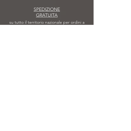
SPEDIZIONE
GRATUITA
su tutto il territorio nazionale per ordini a
partire da 50 €
SPEDIZIONE
IN 48/72 ORE
Gli ordini effettuati
saranno spediti in 48/72
ore
DOMANDE
FREQUENTI
Scopri le risposte
alle
domande più frequenti