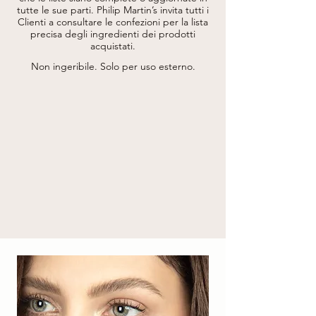
URSI LEAF EXTRACT*, LEPIDIUM SATIVUM 
tutte le sue parti.
Philip Martin’s invita tutti i
SPROUT EXTRACT, CHONDRUS CRISPUS 
Clienti a consultare le confezioni per la lista
(CARRAGEENAN) EXTRACT, 
precisa degli ingredienti dei prodotti
GLYCYRRHETINIC ACID, PANTHENOL, 
acquistati.
PARFUM (FRAGRANCE), LECITHIN, 
XANTHAN GUM, SODIUM 
Non ingeribile. Solo per uso esterno.
DEHYDROACETATE, CAPRYLYL GLYCOL, 
PHENOXYETHANOL, 
ETHYLHEXYLGLYCERIN, DISODIUM EDTA, 
HEXAMETHYLINDANOPYRAN.

* DA AGRICOLTURA BIOLOGICA / FROM 
ORGANIC AGRICULTURE.