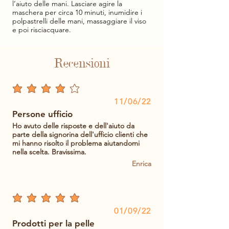
l’aiuto delle mani. Lasciare agire la
maschera per circa 10 minuti, inumidire i
polpastrelli delle mani, massaggiare il viso
e poi risciacquare.
Recensioni
la valutazione media è 4 su 5
11/06/22
Persone ufficio
Ho avuto delle risposte e dell'aiuto da
parte della signorina dell'ufficio clienti che
mi hanno risolto il problema aiutandomi
nella scelta. Bravissima.
Enrica
la valutazione media è 5 su 5
01/09/22
Prodotti per la pelle