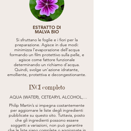
ESTRATTO DI
MALVA BIO
Si sfruttano le foglie e i fiori per la
preparazione. Agisce in due modi:
minimizza l’evaporazione dell’acqua
formando un film protettivo sulla pelle, e
agisce come fattore funzionale
determinando un richiamo d’acqua.
Quindi, svolge un’azione idratante,
emolliente, protettiva e decongestionante.
INCI completo
AQUA (WATER), CETEARYL ALCOHOL, 
GLYCERYL STEARATE, CAPRYLIC/CAPRIC 
Philip Martin’s si impegna costantemente
TRIGLYCERIDE, ZINC OXIDE, 
per aggiornare le liste degli ingredienti
POLYSORBATE 60, SORBITAN STEARATE, 
pubblicate su questo sito.
Tuttavia, posto
CITRIC ACID, GLYCERIN, ALPHA-ARBUTIN, 
che gli ingredienti possono essere
MAGNESIUM ASCORBYL PHOSPHATE, 
ALLANTOIN, VACCINIUM MYRTILLUS 
soggetti a variazioni, non può garantire
FRUIT EXTRACT*, ARCTOSTAPHYLOS UVA-
che le liste siano complete o aggiornate in