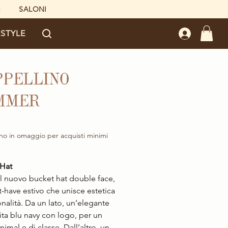
G
SALONI
ESTYLE
PPELLINO
MMER
Prezzo
no in omaggio per acquisti minimi
 Hat
il nuovo bucket hat double face,
-have estivo che unisce estetica
onalità. Da un lato, un’elegante
nita blu navy con logo, per un
imal e di classe. Dall’altro, un