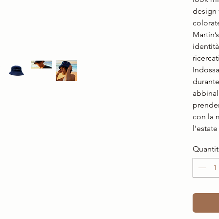
design 
colorat
Martin’
identità
ricercati
Indossa
durante
abbinalo
prendert
con la 
l’estate
Quantit