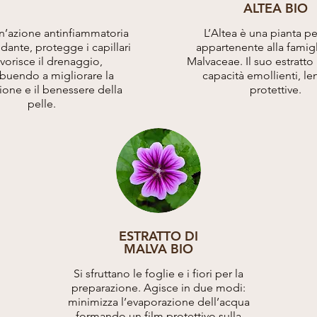
ALTEA BIO
n’azione antinfiammatoria
L’Altea è una pianta p
idante, protegge i capillari
appartenente alla famigl
avorisce il drenaggio,
Malvaceae. Il suo estratto
ibuendo a migliorare la
capacità emollienti, len
zione e il benessere della
protettive.
pelle.
ESTRATTO DI
MALVA BIO
Si sfruttano le foglie e i fiori per la
preparazione. Agisce in due modi:
minimizza l’evaporazione dell’acqua
formando un film protettivo sulla