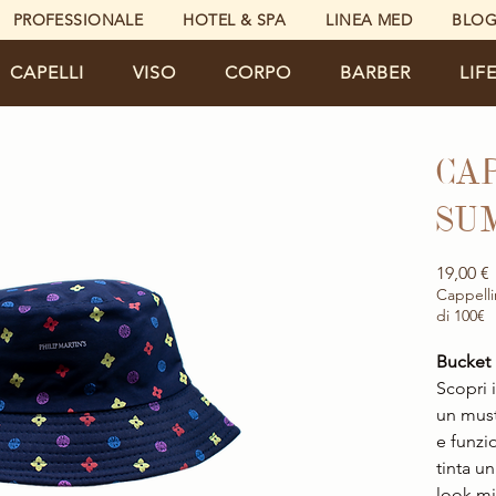
PROFESSIONALE
HOTEL & SPA
LINEA MED
BLO
CAPELLI
VISO
CORPO
BARBER
LIF
CA
SU
19,00 €
Cappelli
di 100€
Bucket
Scopri 
un must
e funzi
tinta u
look min