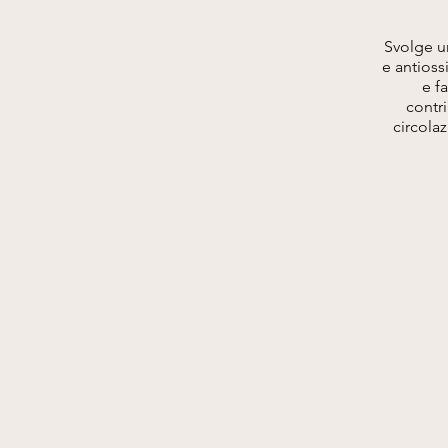
Svolge u
e antioss
e f
contr
circola