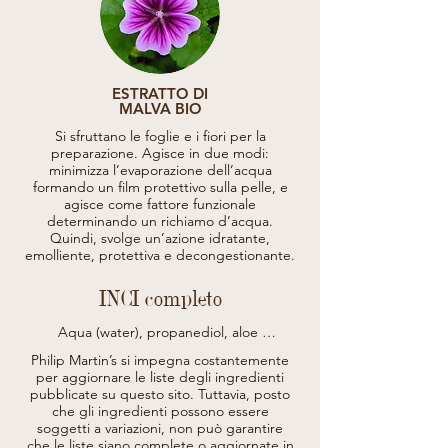
ESTRATTO DI
MALVA BIO
Si sfruttano le foglie e i fiori per la
preparazione. Agisce in due modi:
minimizza l’evaporazione dell’acqua
formando un film protettivo sulla pelle, e
agisce come fattore funzionale
determinando un richiamo d’acqua.
Quindi, svolge un’azione idratante,
emolliente, protettiva e decongestionante.
INCI completo
Aqua (water), propanediol, aloe 
barbadensis leaf juice*, avena sativa (oat), 
Philip Martin’s si impegna costantemente
kernel extract*, saccharomyces/copper 
per aggiornare le liste degli ingredienti
ferment, saccharomyces/zinc ferment, 
pubblicate su questo sito.
Tuttavia, posto
saccharomyces /iron ferment, 
che gli ingredienti possono essere
saccharomyces/ magnesium ferment, 
soggetti a variazioni, non può garantire
saccharomyces/silicon ferment, lycium 
barbarum fruit extract*, achillea millefolium 
che le liste siano complete o aggiornate in