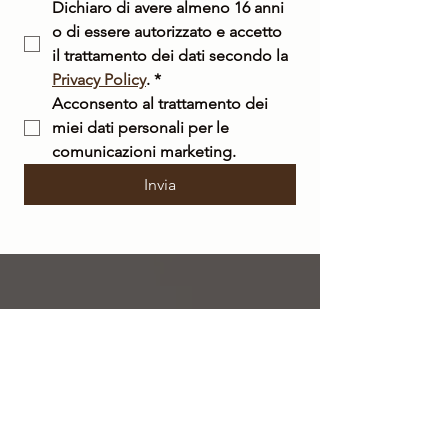
Dichiaro di avere almeno 16 anni 
o di essere autorizzato e accetto 
il trattamento dei dati secondo la 
Privacy Policy
.
*
Acconsento al trattamento dei 
miei dati personali per le 
comunicazioni marketing.
Invia
SPEDIZIONE
GRATUITA
su tutto il territorio nazionale per ordini a
partire da 50 €