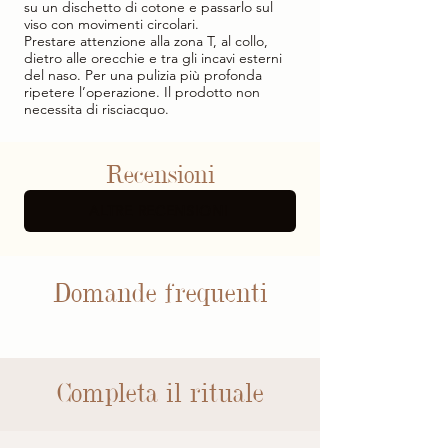
su un dischetto di cotone e passarlo sul
viso con movimenti circolari.
Prestare attenzione alla zona T, al collo,
dietro alle orecchie e tra gli incavi esterni
del naso. Per una pulizia più profonda
ripetere l’operazione. Il prodotto non
necessita di risciacquo.
Recensioni
ALTRE RECENSIONI
Domande frequenti
Completa il rituale