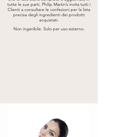
extract, echinacea augustifolia root extract, 
tutte le sue parti.
Philip Martin’s invita tutti i
citrus aurantium amara (bitter orange) 
Clienti a consultare le confezioni per la lista
flower water*, olea europea (olive) fruit 
precisa degli ingredienti dei prodotti
extract*, jania rubens extract, sodium 
acquistati.
hyaluronate, ethylhexylglycerin, fragrance, 
betaine, benzyl alcohol, glycerin, coco-
Non ingeribile. Solo per uso esterno.
glucoside, decyl glucoside, dicaprylyl ether, 
glyceril oleate, tetrasodium glutamate 
diacetate, citric acid, benzoic acid, 
potassium sorbate, sodium benzoate.

* da agricoltura biologica