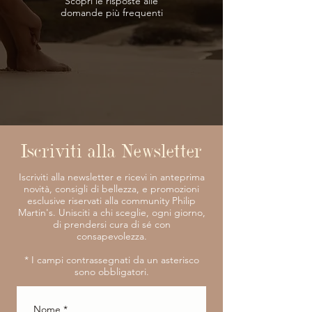
Scopri le risposte
alle
domande più frequenti
Iscriviti alla Newsletter
Iscriviti alla newsletter e ricevi in anteprima
novità, consigli di bellezza, e promozioni
esclusive riservati alla community Philip
Martin's. Unisciti a chi sceglie, ogni giorno,
di prendersi cura di sé con
consapevolezza.
​* I campi contrassegnati da un asterisco
sono obbligatori.
Nome
*