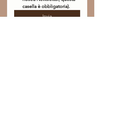
casella è obbligatoria).
Invia
Philip Martin’s è più di un brand, è una filosofia
che unisce prodotti, formazione e relazioni.
Ingredienti autentici ed esperienza sensoriale
per il benessere di pelle e capelli. Un percorso
dedicato ai professionisti e ai loro clienti, dove
la bellezza incontra la competenza.
Via Brenta, 34
36077 Altavilla Vicentina (VI) – Italia​
+39 0444 370833
desk@philipmartins.it