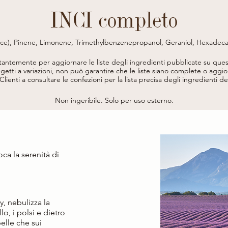
INCI completo
nce), Pinene, Limonene, Trimethylbenzenepropanol, Geraniol, Hexadeca
oumarin, Geranyl Acetate, Terpineol, Alpha-Isomethyl Ionone, Benzyl Be
stantemente per aggiornare le liste degli ingredienti pubblicate su ques
etti a variazioni, non può garantire che le liste siano complete o aggior
i Clienti a consultare le confezioni per la lista precisa degli ingredienti d
Non ingeribile. Solo per uso esterno.
ca la serenità di
ty, nebulizza la
o, i polsi e dietro
elle che sui