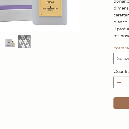
donano
dimensi
caratte
bianco,
il prof
resinos
Format
Selez
Quantit