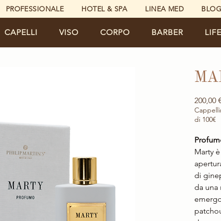
PROFESSIONALE
HOTEL & SPA
LINEA MED
BLO
CAPELLI
VISO
CORPO
BARBER
LIF
MA
200,00 
Cappelli
di 100€
Profum
Marty è
apertur
di gine
da una 
emergon
patchou