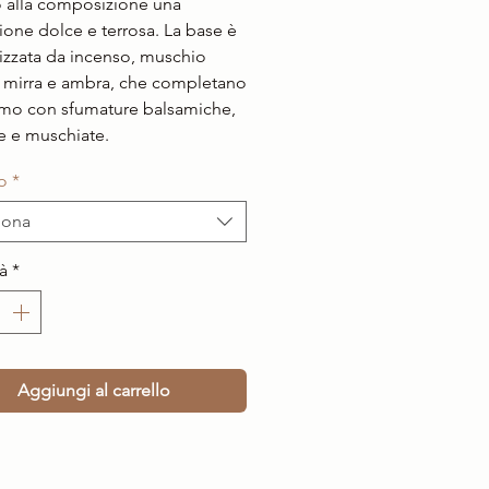
 alla composizione una
one dolce e terrosa. La base è
rizzata da incenso, muschio
 mirra e ambra, che completano
umo con sfumature balsamiche,
e e muschiate.
o
*
iona
à
*
Aggiungi al carrello