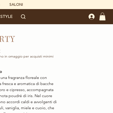
G
SALONI
ESTYLE
RTY
Prezzo
€
no in omaggio per acquisti minimi
o
 una fragranza floreale con
a fresca e aromatica di bacche
pro e cipresso, accompagnata
nota poudré di iris. Nel cuore
o accordi caldi e avvolgenti di
li, vaniglia, miele e cuoio, che