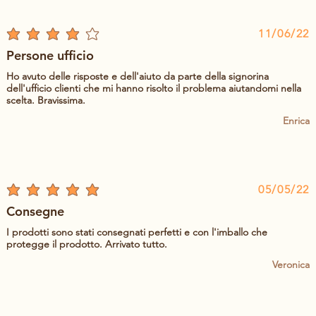
11/06/22
la valutazione media è 4 su 5
Persone ufficio
Ho avuto delle risposte e dell'aiuto da parte della signorina
dell'ufficio clienti che mi hanno risolto il problema aiutandomi nella
scelta. Bravissima.
Enrica
05/05/22
la valutazione media è 5 su 5
Consegne
I prodotti sono stati consegnati perfetti e con l'imballo che
protegge il prodotto. Arrivato tutto.
Veronica