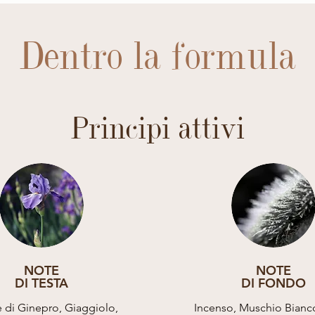
Dentro la formula
Principi attivi
NOTE
NOTE
DI TESTA
DI FONDO
 di Ginepro, Giaggiolo,
Incenso, Muschio Bianco