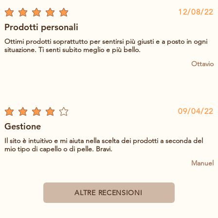
12/08/22
la valutazione media è 5 su 5
Prodotti personali
Ottimi prodotti soprattutto per sentirsi più giusti e a posto in ogni
situazione. Ti senti subito meglio e più bello.
Ottavio
09/04/22
la valutazione media è 4 su 5
Gestione
Il sito è intuitivo e mi aiuta nella scelta dei prodotti a seconda del
mio tipo di capello o di pelle. Bravi.
Manuel
ALTRE RECENSIONI