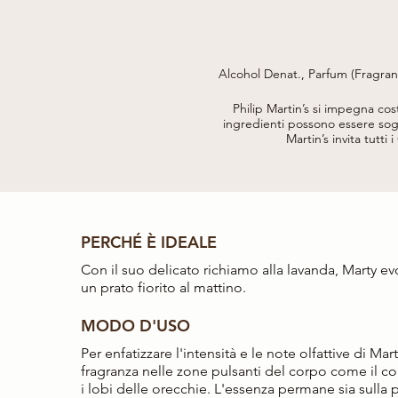
Alcohol Denat., Parfum (Fragra
Linalool, Linalyl Acetate, C
Philip Martin’s si impegna co
ingredienti possono essere sogg
Martin’s invita tutti 
PERCHÉ È IDEALE
Con il suo delicato richiamo alla lavanda, Marty evo
un prato fiorito al mattino.
MODO D'USO
Per enfatizzare l'intensità e le note olfattive di Mar
fragranza nelle zone pulsanti del corpo come il coll
i lobi delle orecchie. L'essenza permane sia sulla p