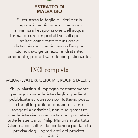
ESTRATTO DI
MALVA BIO
Si sfruttano le foglie e i fiori per la
preparazione. Agisce in due modi:
minimizza l’evaporazione dell’acqua
formando un film protettivo sulla pelle, e
agisce come fattore funzionale
determinando un richiamo d’acqua.
Quindi, svolge un’azione idratante,
emolliente, protettiva e decongestionante.
INCI completo
AQUA (WATER), CERA MICROCRISTALLINA 
(MICROCRYSTALLINE WAX), GLYCERIN, 
Philip Martin’s si impegna costantemente
COPERNICIA CERIFERA CERA 
per aggiornare le liste degli ingredienti
(COPERNICIA CERIFERA (CARNAUBA) 
pubblicate su questo sito.
Tuttavia, posto
WAX, OZOKERITE, PARAFFINUM 
che gli ingredienti possono essere
LIQUIDUM (MINERAL OIL), GLYCERYL 
soggetti a variazioni, non può garantire
STEARATE, VP/VA COPOLYMER, 
BENTONITE, PEG-100 STEARATE, 
che le liste siano complete o aggiornate in
PETROLATUM, STEARIC ACID, ALTHAEA 
tutte le sue parti.
Philip Martin’s invita tutti i
OFFICINALIS ROOT EXTRACT, ARGININE 
Clienti a consultare le confezioni per la lista
HCL, BENZYL ALCOHOL, 
precisa degli ingredienti dei prodotti
CAPRYLIC/CAPRIC TRIGLYCERIDE, CI 77499 
acquistati.