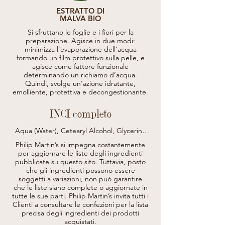
ESTRATTO DI
MALVA BIO
Si sfruttano le foglie e i fiori per la
preparazione. Agisce in due modi:
minimizza l’evaporazione dell’acqua
formando un film protettivo sulla pelle, e
agisce come fattore funzionale
determinando un richiamo d’acqua.
Quindi, svolge un’azione idratante,
emolliente, protettiva e decongestionante.
INCI completo
Aqua (Water), Cetearyl Alcohol, Glycerin, 
Lauryl Alcohol, Sesamum Indicum Seed Oil 
Philip Martin’s si impegna costantemente
(Sesamum Indicum (Sesame) Seed Oil), 
per aggiornare le liste degli ingredienti
Myristyl Alcohol, Achillea Millefolium 
pubblicate su questo sito.
Tuttavia, posto
Extract*, Equisetum Arvense Extract*, 
che gli ingredienti possono essere
Hydrolyzed Rice Protein, Aloe Barbadensis 
Leaf Juice Powder, Rosmarinus Officinalis 
soggetti a variazioni, non può garantire
Extract (Rosmarinus Officinalis (Rosemary) 
che le liste siano complete o aggiornate in
Extract), Linum Usitatissimum Seed Oil, 
tutte le sue parti.
Philip Martin’s invita tutti i
Polyquaternium-37, Canola Oil, Parfum 
Clienti a consultare le confezioni per la lista
(Fragrance), Cetrimonium Chloride, Citric 
precisa degli ingredienti dei prodotti
Acid, Sodium Benzoate, Phenoxyethanol, 
acquistati.