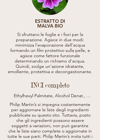
ESTRATTO DI
MALVA BIO
Si sfruttano le foglie e i fiori per la
preparazione. Agisce in due modi:
minimizza l’evaporazione dell’acqua
formando un film protettivo sulla pelle, e
agisce come fattore funzionale
determinando un richiamo d’acqua.
Quindi, svolge un’azione idratante,
emolliente, protettiva e decongestionante.
INCI completo
Ethylhexyl Palmitate, Alcohol Denat., 
Ethylhexyl Salicylate, Isopropyl Palmitate, 
Philip Martin’s si impegna costantemente
Dicaprylyl Carbonate, Diethylamino 
per aggiornare le liste degli ingredienti
Hydroxybenzoyl Hexyl Benzoate, Ethylhexyl 
pubblicate su questo sito.
Tuttavia, posto
Triazone (Octyl Triazone), Parfum 
che gli ingredienti possono essere
(Fragrance), Diethylhexyl Carbonate, 
soggetti a variazioni, non può garantire
Hydrogenated Dimer 
Dilinoleyl/Dimethylcarbonate Copolymer, 
che le liste siano complete o aggiornate in
Zea Mays Germ Oil (Zea Mays (Corn) Germ 
tutte le sue parti.
Philip Martin’s invita tutti i