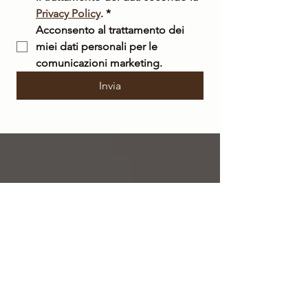
Privacy Policy
.
*
Acconsento al trattamento dei 
miei dati personali per le 
comunicazioni marketing.
Invia
SPEDIZIONE
GRATUITA
su tutto il territorio nazionale per ordini a
partire da 50 €
SPEDIZIONE