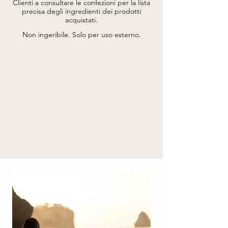
Oil), Lecithin, Aqua (Water), Menthol, 
Clienti a consultare le confezioni per la lista
Daucus Carota Sativa Root Extract (Daucus 
precisa degli ingredienti dei prodotti
Carota Sativa (Carrot) Root Extract), 
acquistati.
Tocopheryl Acetate, Tocopherol, Ascorbyl 
Palmitate, Citrus Aurantium Dulcis Water* 
Non ingeribile. Solo per uso esterno.
(Citrus Aurantium Dulcis (Orange) Fruit 
Water*), Citric Acid.

* Da Agricoltura Biologica