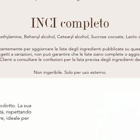
INCI completo
ylamine, Behenyl alcohol, Cetearyl alcohol, Sucrose cocoate, Lactic a
tearate, Polyamino sugar condensate, Hydrolyzed walnut extract, Cocamid
ate, Phenoxyethanol, Benzoic acid, Pinene, Citric acid, Linalool, Panicu
stantemente per aggiornare le liste degli ingredienti pubblicate su ques
benzoate, Potassium sorbate.

etti a variazioni, non può garantire che le liste siano complete o aggior
* da agricoltura biologica / from organic agriculture
i Clienti a consultare le confezioni per la lista precisa degli ingredienti d
Non ingeribile. Solo per uso esterno.
odotto. La sua
à, rispettando
are, ideale per