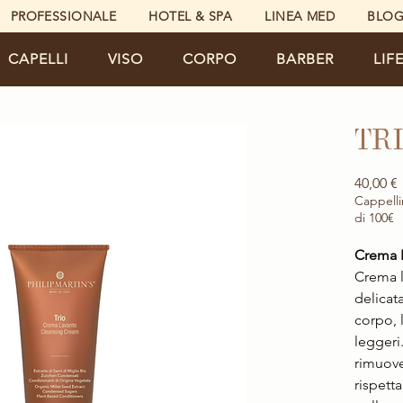
PROFESSIONALE
HOTEL & SPA
LINEA MED
BLO
CAPELLI
VISO
CORPO
BARBER
LIF
TRI
40,00 €
Cappelli
di 100€
Crema 
Crema l
delicat
corpo, 
leggeri
rimuove
rispetta