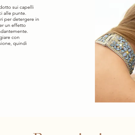
dotto sui capelli
i alle punte.
i per detergere in
er un effetto
ondantemente.
ggiare con
sione, quindi