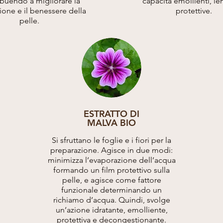
ibuendo a migliorare la
capacità emollienti, len
zione e il benessere della
protettive.
pelle.
ESTRATTO DI
MALVA BIO
Si sfruttano le foglie e i fiori per la
preparazione. Agisce in due modi:
minimizza l’evaporazione dell’acqua
formando un film protettivo sulla
pelle, e agisce come fattore
funzionale determinando un
richiamo d’acqua. Quindi, svolge
un’azione idratante, emolliente,
protettiva e decongestionante.