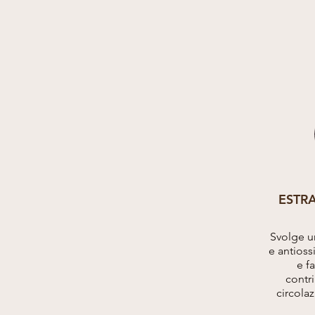
ESTRA
Svolge u
e antioss
e f
contr
circola