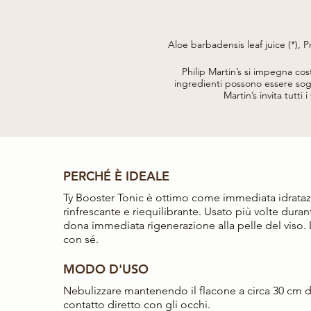
Aloe barbadensis leaf juice (*), P
Saccharomyces/magnesium fer
Saccharomyces/silicon ferment, Ja
Philip Martin’s si impegna co
(Water), Glycerin
ingredienti possono essere sogg
Martin’s invita tutti 
PERCHÉ È IDEALE
Ty Booster Tonic è ottimo come immediata idratazi
rinfrescante e riequilibrante. Usato più volte duran
dona immediata rigenerazione alla pelle del viso.
con sé.
MODO D'USO
Nebulizzare mantenendo il flacone a circa 30 cm da
contatto diretto con gli occhi.