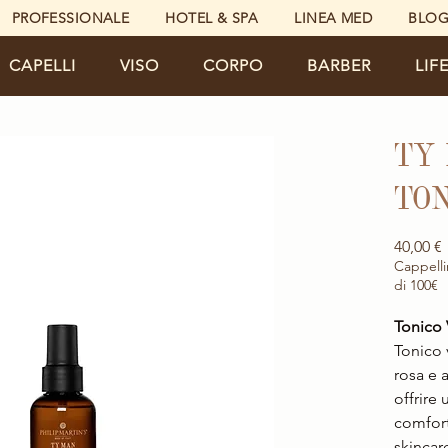
PROFESSIONALE
HOTEL & SPA
LINEA MED
BLO
CAPELLI
VISO
CORPO
BARBER
LIF
TY
TON
40,00 €
Cappelli
di 100€
Tonico 
Tonico 
rosa e a
offrire
comfort
skincar