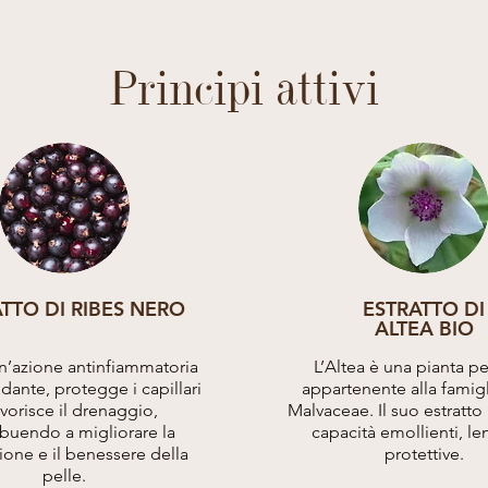
Principi attivi
TTO DI RIBES NERO
ESTRATTO DI
ALTEA BIO
n’azione antinfiammatoria
L’Altea è una pianta p
idante, protegge i capillari
appartenente alla famigl
avorisce il drenaggio,
Malvaceae. Il suo estratto
ibuendo a migliorare la
capacità emollienti, len
zione e il benessere della
protettive.
pelle.