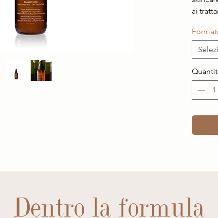
ai tratt
Format
Selez
Quantit
Dentro la formula