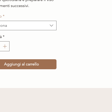
amenti successivi.
o
*
iona
à
*
Aggiungi al carrello