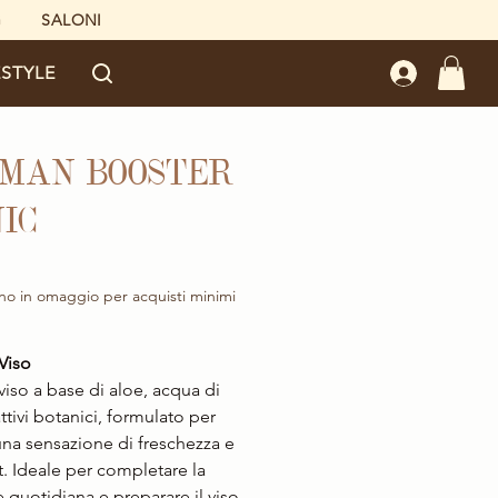
G
SALONI
ESTYLE
 MAN BOOSTER
IC
Prezzo
no in omaggio per acquisti minimi
Viso
viso a base di aloe, acqua di
ttivi botanici, formulato per
 una sensazione di freschezza e
. Ideale per completare la
e quotidiana e preparare il viso