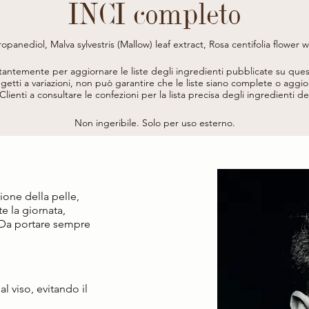
INCI completo
ropanediol, Malva sylvestris (Mallow) leaf extract, Rosa centifolia flower 
ment, Saccharomyces/copper ferment, Saccharomyces/iron ferment, S
nia rubens extract, Sodium hyaluronate, Benzyl alcohol, Parfum (Fragran
stantemente per aggiornare le liste degli ingredienti pubblicate su ques
, Tetrasodium glutamate diacetate, Ethylhexylglycerin, Potassium sorbate
etti a variazioni, non può garantire che le liste siano complete o aggior
* DA AGRICOLTURA BIOLOGICA / FROM ORGANIC AGRICULTURE
i Clienti a consultare le confezioni per la lista precisa degli ingredienti d
Non ingeribile. Solo per uso esterno.
one della pelle,
te la giornata,
 Da portare sempre
l viso, evitando il