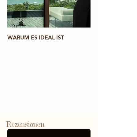
WARUM ES IDEAL IST
Babassu Spray verleiht feinem Haar
Elastizität, Volumen und Fülle. Es
beschwert nicht und hinterlässt keine
Rückstände.
ANWENDUNG
Gleichmäßig auf den Ansatz und die
Längen des feuchten Haares sprühen.
Anschließend wie gewohnt stylen.
Rezensionen
MEHR BEWERTUNGEN