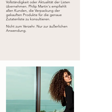
SESAMUM INDICUM (SESAM)-SAMENÖL, 
Vollständigkeit oder Aktualität der Listen
PERSEA GRATISSIMA (AVOCADO)ÖL, 
übernehmen.
Philip Martin's empfiehlt
ORBIGNYA OLEIFERA-SAMENÖL, 
allen Kunden, die Verpackung der
GLUCONOLACTON, 
gekauften Produkte für die genaue
ETHYLTRIMONIUMCHLORIDMETHACRYLAT
Zutatenliste zu konsultieren.
/HYDROLYSIERTES WEIZENPROTEIN-
COPOLYMER, POLYQUATERNIUM-10, 
Nicht zum Verzehr. Nur zur äußerlichen
GLYCERIN, ZITRONENSÄURE, 
Anwendung.
CALCIUMGLUCONAT, 
PHENOXYETHANOL, NATRIUMBENZOAT, 
KALIUMSORBAT Hexamethylindanopyran, 
Tetramethylacetyloctahydronaphthalene, 
Acetylcedren, Vanillin, Linalylacetat, Linalool, 
Wacholderöl (Juniperus virginiana), Parfum 
(Duftstoff).

* aus biologischem Anbau