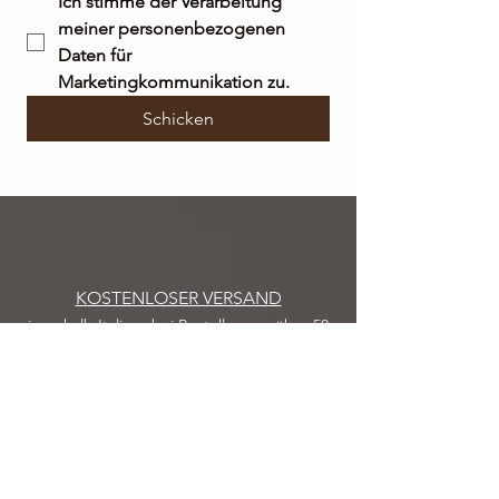
Ich stimme der Verarbeitung 
meiner personenbezogenen 
Daten für 
Marketingkommunikation zu.
Schicken
KOSTENLOSER VERSAND
innerhalb Italiens bei Bestellungen über 50
€
VERSAND
IN 48/72 STUNDEN