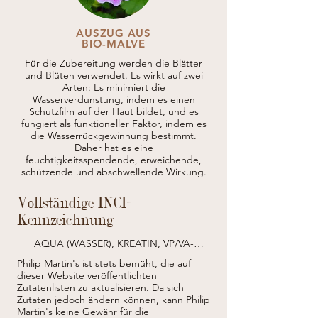
AUSZUG AUS
BIO-MALVE
Für die Zubereitung werden die Blätter
und Blüten verwendet. Es wirkt auf zwei
Arten: Es minimiert die
Wasserverdunstung, indem es einen
Schutzfilm auf der Haut bildet, und es
fungiert als funktioneller Faktor, indem es
die Wasserrückgewinnung bestimmt.
Daher hat es eine
feuchtigkeitsspendende, erweichende,
schützende und abschwellende Wirkung.
Vollständige INCI-
Kennzeichnung
AQUA (WASSER), KREATIN, VP/VA-
COPOLYMER, CANNABIS SATIVA-
Philip Martin's ist stets bemüht, die auf
SAMENEXTRAKT*, HYDROLYSIERTES 
dieser Website veröffentlichten
REISPROTEIN, HYDROLYSIERTER 
Zutatenlisten zu aktualisieren.
Da sich
HANFSAMENEXTRAKT, SASA KURILENSIS 
Zutaten jedoch ändern können, kann Philip
BLATT-/STÄNGELEXTRAKT*, SIMMONDSIA 
Martin's keine Gewähr für die
CHINENSIS (JOJOBA)-SAMENÖL, 