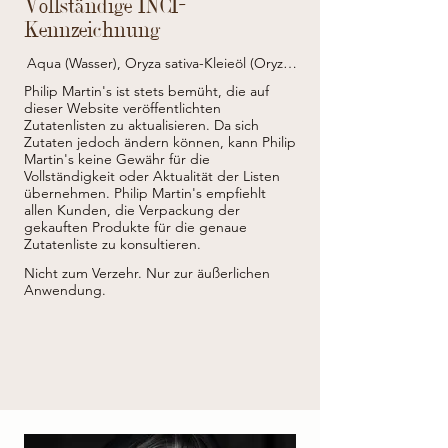
Vollständige INCI-
Kennzeichnung
Aqua (Wasser), Oryza sativa-Kleieöl (Oryza 
sativa (Reis)-Kleieöl), Prunus amygdalus 
Philip Martin's ist stets bemüht, die auf
dulcis-Öl (Prunus amygdalus dulcis (süße 
dieser Website veröffentlichten
Mandel)-Öl), Olea europaea (Oliven)-
Zutatenlisten zu aktualisieren.
Da sich
Samenpulver, Glycerin, Behenylalkohol, 
Zutaten jedoch ändern können, kann Philip
Ethylhexylstearat, Butyrospermumparkii-
Butter (Butyrospermumparkii (Sheabutter)), 
Martin's keine Gewähr für die
Glycerylstearat, Cetearylalkohol, Argania 
Vollständigkeit oder Aktualität der Listen
spinosa-Kernöl*, Gambefera indica-
übernehmen.
Philip Martin's empfiehlt
Samenbutter (Mangifera indica (Mango)-
allen Kunden, die Verpackung der
Samenbutter), Althaea officinalis-
gekauften Produkte für die genaue
Wurzelextrakt*, Avena sativa-Kleieextrakt 
Zutatenliste zu konsultieren.
(Avena sativa ( Haferkleieextrakt)*, 
Simmondsiachinensis-Samenöl 
Nicht zum Verzehr. Nur zur äußerlichen
(Simmondsiachinensis (Jojoba)-Samenöl)*, 
Anwendung.
Parfüm (Duftstoff), Shoreastenoptera-
Samenbutter, Phenoxyethanol, 
Natriumstearoylglutamat, Tocopherol, 
Chlorphenesin, Caprylylglycol, 
Xanthangummi, Natriumgluconat, 
Natriumpolyacrylat , Hexylzimt, Limonen, 
Linalool, Milchsäure.

*aus biologischem Anbau