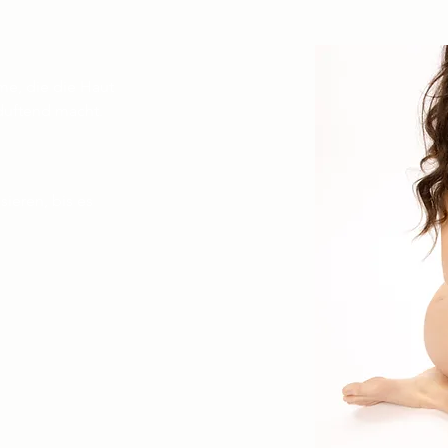
me, die die Haut
 duftend macht.
sieren, bis es