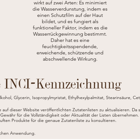
wirkt auf zwei Arten: Es minimiert
die Wasserverdunstung, indem es
einen Schutzfilm auf der Haut
bildet, und es fungiert als
funktioneller Faktor, indem es die
Wasserrückgewinnung bestimmt.
Daher hat es eine
feuchtigkeitsspendende,
erweichende, schützende und
abschwellende Wirkung.
e INCI-Kennzeichnung
kohol, Glycerin, Isopropylmyristat, Ethylhexylpalmitat, Stearinsäure, Cet
sea Gratissima (Avocado)-Öl, Aloe Barbadensis-Blattsaft*, Rosa Moschat
htextrakt*, Helianthus annuus (Sonnenblumen)-Samenöl, Rosmarinus offici
ie auf dieser Website veröffentlichten Zutatenlisten zu aktualisieren.
Da 
-Extrakt, Phenoxyethanol, Natriumstearoylglutamat, Cyclopentaiutoxan,
 Gewähr für die Vollständigkeit oder Aktualität der Listen übernehmen.
hexylglycerin, Raphanus Sativus (Rettich)-Samenextrakt, Dimethiconol, K
ten Produkte für die genaue Zutatenliste zu konsultieren.
umbenzoat, Natriumhydroxid, CI 77491 (Eisenoxide), Linalool, Limonen, 
Tocopherol, Parfüm (Duftstoff). 

*aus biologischem Anbau
lichen Anwendung.