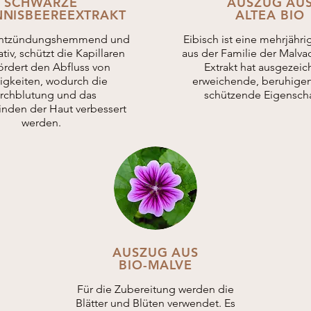
SCHWARZE
AUSZUG AU
NISBEEREEXTRAKT
ALTEA BIO
 entzündungshemmend und
Eibisch ist eine mehrjähri
tiv, schützt die Kapillaren
aus der Familie der Malva
ördert den Abfluss von
Extrakt hat ausgezeic
sigkeiten, wodurch die
erweichende, beruhige
rchblutung und das
schützende Eigenscha
nden der Haut verbessert
werden.
AUSZUG AUS
BIO-MALVE
Für die Zubereitung werden die
Blätter und Blüten verwendet. Es