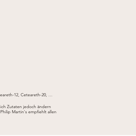
eareth-12, Ceteareth-20, 
a-Samenöl, Camellia sinensis-
nalis (Rosmarin)-Blattextrakt, 
sich Zutaten jedoch ändern
 Dimethicon, Carbomer, 
Philip Martin's empfiehlt allen
ieselsäure, Zitronensäure, 
Eugenol, Zimt, Hydroxycitronellal, 