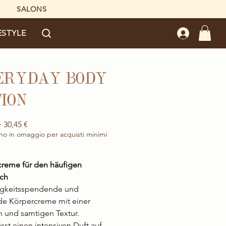
SALONS
ESTYLE
ERYDAY BODY
ION
Standardpreis
Sale-
 
30,45 €
Preis
no in omaggio per acquisti minimi
reme für den häufigen
ch
igkeitsspendende und
de Körpercreme mit einer
 und samtigen Textur.
ässt einen intensiven Duft auf