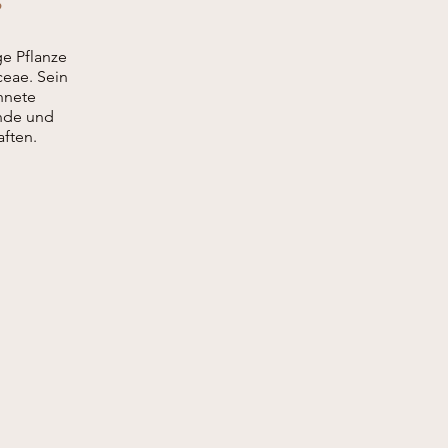
S
ge Pflanze
ceae. Sein
hnete
nde und
ften.