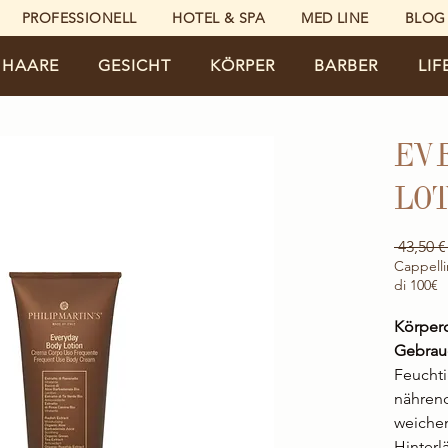
PROFESSIONELL
HOTEL & SPA
MED LINE
BLOG
HAARE
GESICHT
KÖRPER
BARBER
LIF
EV
LOT
 43,50 €
Cappelli
di 100€
Körperc
Gebrau
Feucht
nähren
weichen
Hinterl