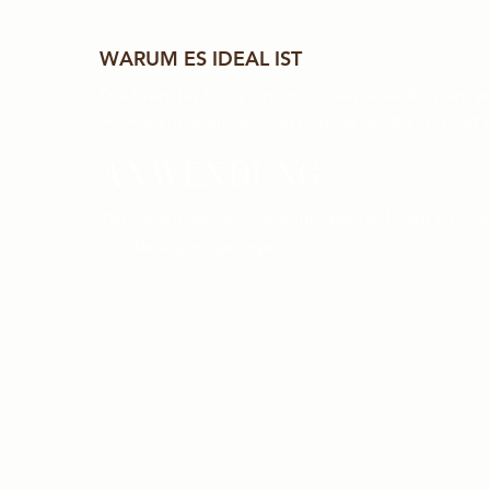
WARUM ES IDEAL IST
Die Everyday Body Lotion ist die ideale Körpercre
mit Feuchtigkeit versorgt und sie samtig und zart
ANWENDUNG
Täglich auf den Körper auftragen und sanft einmas
vollständig eingezogen ist.