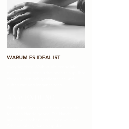
WARUM ES IDEAL IST
Everyday Hand Wash ist ein Handelixier,
das sanft und ohne Irritationen reinigt. Ihre
Hände fühlen sich gepflegter an und
duften zart und langanhaltend.
ANWENDUNG
Eine kleine Menge des Produkts auf die
feuchten Hände geben. Die Hände
aneinander reiben, bis sich ein weicher
Schaum bildet, dann abspülen.