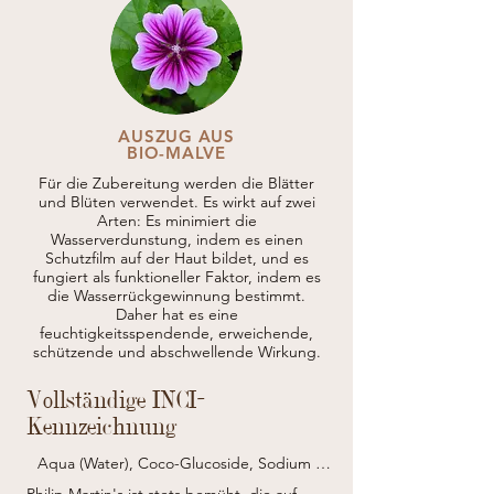
AUSZUG AUS
BIO-MALVE
Für die Zubereitung werden die Blätter
und Blüten verwendet. Es wirkt auf zwei
Arten: Es minimiert die
Wasserverdunstung, indem es einen
Schutzfilm auf der Haut bildet, und es
fungiert als funktioneller Faktor, indem es
die Wasserrückgewinnung bestimmt.
Daher hat es eine
feuchtigkeitsspendende, erweichende,
schützende und abschwellende Wirkung.
Vollständige INCI-
Kennzeichnung
Aqua (Water), Coco-Glucoside, Sodium 
C14-16 Olefin Sulfonate, Cocamidopropyl 
Philip Martin's ist stets bemüht, die auf