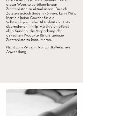
Betaine, Disodium Lauryl Sulfosuccinate, 
dieser Website veröffentlichten
Chamomilla Recutita Flower Extract 
Zutatenlisten zu aktualisieren.
Da sich
(Chamomilla Recutita (Matricaria) Flower 
Zutaten jedoch ändern können, kann Philip
Extract) *, Mentha Piperita Leaf  Extract 
(Mentha Piperita (Peppermint) Leaf  Extract) 
Martin's keine Gewähr für die
*, Citrus Limon Peel Extract *, Rosmarinus 
Vollständigkeit oder Aktualität der Listen
Officinalis Leaf Extract (Rosmarinus 
übernehmen.
Philip Martin's empfiehlt
Officinalis (Rosemary) Leaf Extract) *, 
allen Kunden, die Verpackung der
Potassium Sorbate, Trehalose, Urea, Lactic 
gekauften Produkte für die genaue
Acid, Glycerin , Polysorbate 20, Glyceryl 
Zutatenliste zu konsultieren.
Oleate, Serine, Algin, Pullulan, 
Polyquaternium-10, Sodium Hyaluronate, 
Nicht zum Verzehr. Nur zur äußerlichen
Parfum (Fragrance), Phenoxyethanol, 
Anwendung.
Sodium Benzoate, Pentylene Glycol, Caprylyl 
Glycol, Disodium Phosphate, Glyceryl 
Polyacrylate, Potassium Phosphate, Sodium 
Chloride .

* da agricoltura biologica / from organic 
agriculture