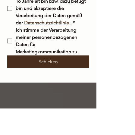
16 Jahre alt bin bzw. dazu befugt 
bin und akzeptiere die 
Verarbeitung der Daten gemäß 
der 
Datenschutzrichtlinie
 .
*
Ich stimme der Verarbeitung 
meiner personenbezogenen 
Daten für 
Marketingkommunikation zu.
Schicken
KOSTENLOSER VERSAND
innerhalb Italiens bei Bestellungen über 50
€