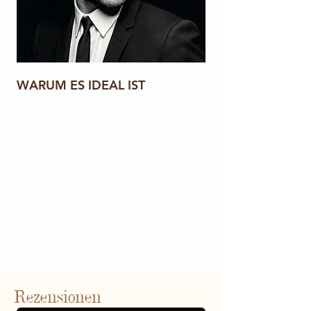
WARUM ES IDEAL IST
Pepenero ist eine Modellierpaste mit
vollmundiger Textur und starkem Duft, die
einen garantiert matten Effekt verleiht.
Es hält lange, hinterlässt keine Rückstände
und fettet nicht.
ANWENDUNG
Tragen Sie eine kleine Menge auf Ihre
Handfläche auf und verteilen Sie sie
gleichmäßig.
Rezensionen