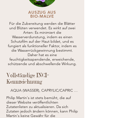
AUSZUG AUS
BIO-MALVE
Für die Zubereitung werden die Blätter
und Blüten verwendet. Es wirkt auf zwei
Arten: Es minimiert die
Wasserverdunstung, indem es einen
Schutzfilm auf der Haut bildet, und es
fungiert als funktioneller Faktor, indem es
die Wasserrückgewinnung bestimmt.
Daher hat es eine
feuchtigkeitsspendende, erweichende,
schützende und abschwellende Wirkung.
Vollständige INCI-
Kennzeichnung
AQUA (WASSER), CAPRYLIC/CAPRIC 
TRIGLYCERIDE, BIS-PEG-12 DIMETHICONE, 
Philip Martin's ist stets bemüht, die auf
BIENENWACHS, CERA ALBA 
dieser Website veröffentlichten
(BIENENWACHS), ACRYLATES 
Zutatenlisten zu aktualisieren.
Da sich
CROSSPOLYMER-3, CETEARETH-20, 
Zutaten jedoch ändern können, kann Philip
CETEARYLALKOHOL, GLYCERYLSTEARAT, 
Martin's keine Gewähr für die
PEG-100 STEARAT, DIMETHICONE, OLUS 