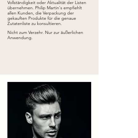
OIL (PFLANZENÖL), CRAMBE ABYSSINICA 
Vollständigkeit oder Aktualität der Listen
SAMENÖL, ROSMARINUS OFFICINALIS 
übernehmen.
Philip Martin's empfiehlt
(ROSMARIN) BLATTEXTRAKT, HELIANTHUS 
allen Kunden, die Verpackung der
ANNUUS (SONNENBLUMEN) SAMENÖL, 
gekauften Produkte für die genaue
CARBOMER, AMINOMETHYLPROPANOL, 
Zutatenliste zu konsultieren.
ETHYLHEXYLGLYCERIN, 
PHENOXYETHANOL, LIMONEN, 
Nicht zum Verzehr. Nur zur äußerlichen
CITRONELLOL, HYDROXYCITRONELLAL, 
Anwendung.
LINALOOL, EVERNIA FURFURACEA 
(BAUMWOLLEXTRAKT), CI 19140 (GELB 5), 
CI 16035 (ROT 40), PARFUM (DUFTSTOFF).