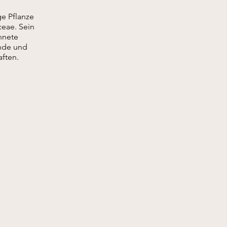
ge Pflanze
ceae. Sein
hnete
nde und
ften.