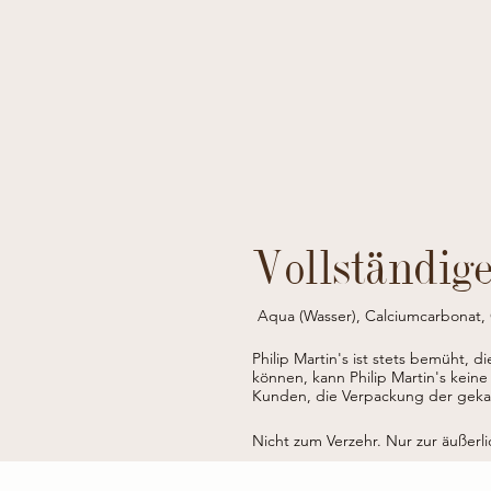
Vollständig
Aqua (Wasser), Calciumcarbonat,
(*), Xylit, Natriums
Philip Martin's ist stets bemüht, d
* Aus kontrolliert biologisc
können, kann Philip Martin's keine
Kunden, die Verpackung der gekauf
Nicht zum Verzehr. Nur zur äußer