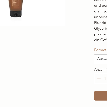
und ber
die Hyg
unbeden
Fluorid
Glyceri
praktis
ein Gef
Format
Ausw
Anzahl