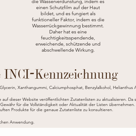
die Wasserverdunstung, indem es
einen Schutzfilm auf der Haut
bildet, und es fungiert als
funktioneller Faktor, indem es die
Wasserrückgewinnung bestimmt.
Daher hat es eine
feuchtigkeitsspendende,
erweichende, schützende und
abschwellende Wirkung.
e INCI-Kennzeichnung
 Glycerin, Xanthangummi, Calciumphosphat, Benzylalkohol, Helianthus
accharin, Milchsäure, Calendula Officinalis-Extrakt (*), Aroma, Kaliumsor
ie auf dieser Website veröffentlichten Zutatenlisten zu aktualisieren.
Da 
hem Anbau. Trocken, licht- und wärmegeschützt lagern. Nicht über 28 °C 
 Gewähr für die Vollständigkeit oder Aktualität der Listen übernehmen.
ten Produkte für die genaue Zutatenliste zu konsultieren.
lichen Anwendung.