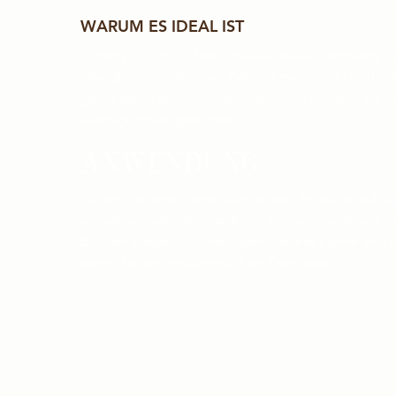
WARUM ES IDEAL IST
Tommy's Licorice Mint ist eine ideale Zahnpasta fü
Mundhygiene, die den Zahnschmelz stärkt und schü
gleichzeitig erfrischender Geschmack macht sie für
Altersgruppen geeignet.
ANWENDUNG
Geben Sie eine kleine Menge des Produkts auf de
angefeuchteten Bürstenkopf. Achten Sie darauf, da
Borsten bedeckt ist. Reinigen Sie Ihre Zähne ansc
wie mit einer herkömmlichen Zahnpasta.