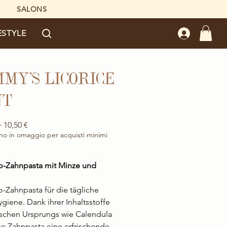
SALONS
ESTYLE
MY’S LICORICE
NT
Standardpreis
Sale-
 
10,50 €
Preis
no in omaggio per acquisti minimi
o-Zahnpasta mit Minze und
-Zahnpasta für die tägliche
iene. Dank ihrer Inhaltsstoffe
schen Ursprungs wie Calendula
se Zahnpasta eine erfrischende