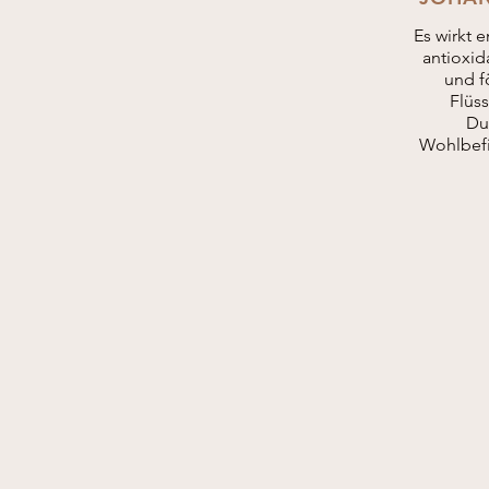
Es wirkt
antioxida
und f
Flüs
Du
Wohlbefi