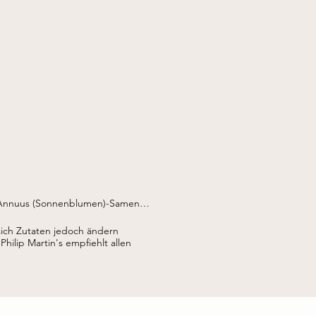
 Annuus (Sonnenblumen)-Samenöl 
bat, Natriumbenzoat.

sich Zutaten jedoch ändern
und nicht unter -5 °C lagern.
Philip Martin's empfiehlt allen