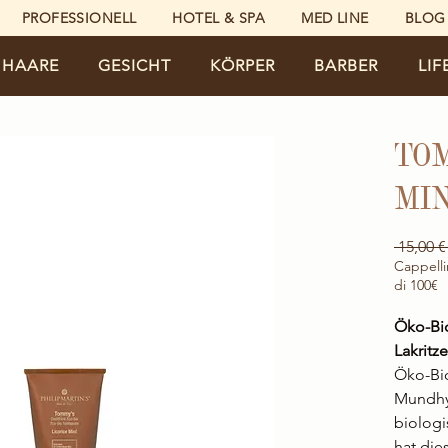
PROFESSIONELL
HOTEL & SPA
MED LINE
BLOG
HAARE
GESICHT
KÖRPER
BARBER
LIF
TOM
MI
 15,00 €
Cappelli
di 100€
Öko-Bi
Lakritze
Öko-Bio
Mundhyg
biologi
hat die