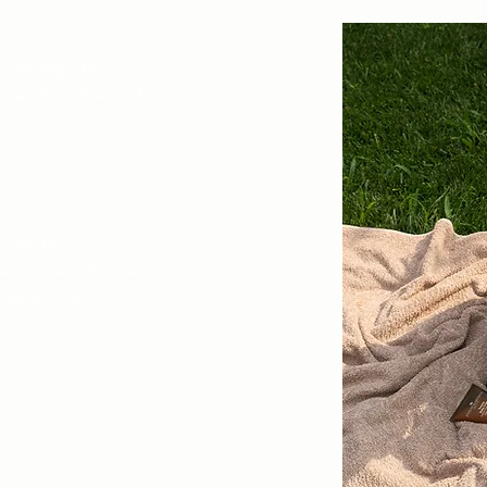
r die tägliche
tzt. Ihr süßer und
 alle
n leicht
ss nur ein Teil der
hließend gründlich