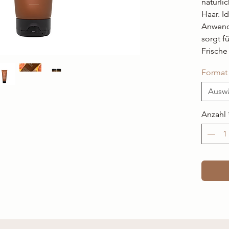
natürli
Haar. Id
Anwendu
sorgt f
Frische
Format
Ausw
Anzahl