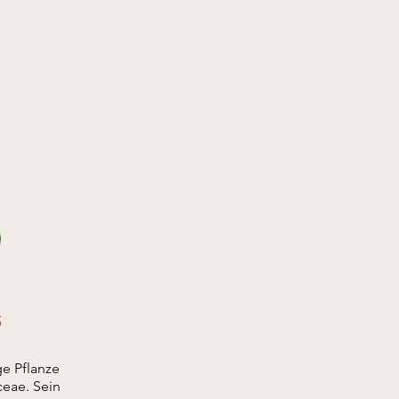
S
ge Pflanze
ceae. Sein