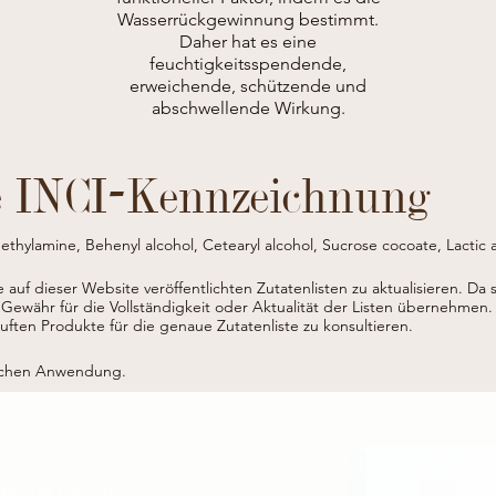
Wasserrückgewinnung bestimmt.
Daher hat es eine
feuchtigkeitsspendende,
erweichende, schützende und
abschwellende Wirkung.
e INCI-Kennzeichnung
ylamine, Behenyl alcohol, Cetearyl alcohol, Sucrose cocoate, Lactic a
tearate, Polyamino sugar condensate, Hydrolyzed walnut extract, Cocamid
ate, Phenoxyethanol, Benzoic acid, Pinene, Citric acid, Linalool, Panicu
ie auf dieser Website veröffentlichten Zutatenlisten zu aktualisieren.
Da 
benzoate, Potassium sorbate.

 Gewähr für die Vollständigkeit oder Aktualität der Listen übernehmen.
* da agricoltura biologica / from organic agriculture
ten Produkte für die genaue Zutatenliste zu konsultieren.
lichen Anwendung.
remige Formel