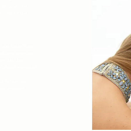
das natürliche
ideal für die
f das nasse Haar
pitzen verteilen.
um das Haar
 Minuten einwirken
d mit sanften
on entsteht.