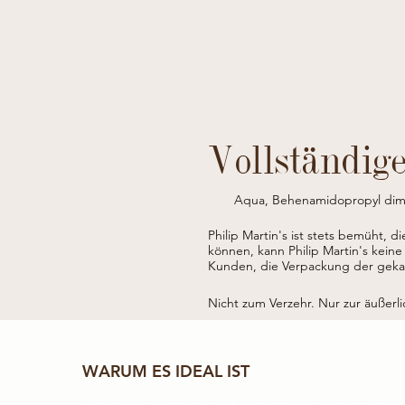
Vollständig
Aqua, Behenamidopropyl dimeth
aurantium peel oil, Ethylhexyl s
alcohol, Glycerin, Sorbitan capryl
Philip Martin's ist stets bemüht, d
können, kann Philip Martin's keine
Kunden, die Verpackung der gekauf
Nicht zum Verzehr. Nur zur äußer
WARUM ES IDEAL IST
Shampoo, Spülung und Duschgel in einem. Die c