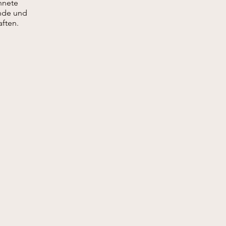
hnete
nde und
ften.