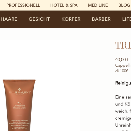
PROFESSIONELL
HOTEL & SPA
MED LINE
BLOG
HAARE
GESICHT
KÖRPER
BARBER
LIF
TRI
P
40,00 €
Cappelli
di 100€
Reinig
Eine sa
und Kör
weich, 
cremige
Unreinh