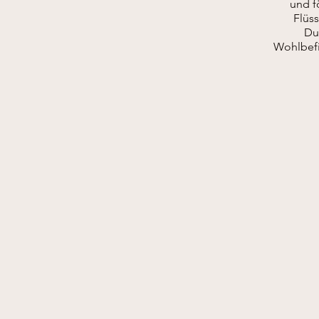
und f
Flüs
Du
Wohlbefi