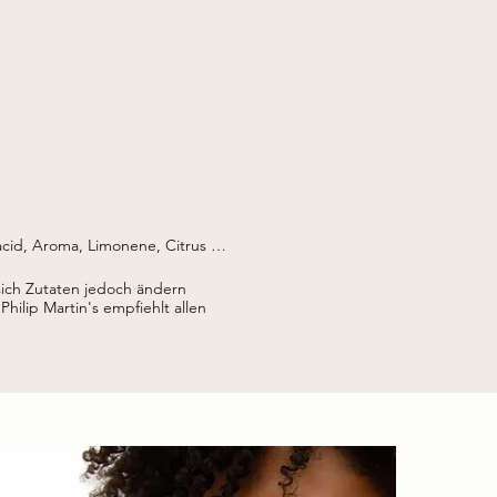
cid, Aroma, Limonene, Citrus 
opropyl hydroxysultaine, Benzyl 
m miliaceum seed extract *, Sodium 
sich Zutaten jedoch ändern
Philip Martin's empfiehlt allen