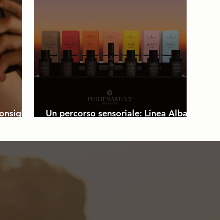
Profumo
New Opening
onsigli
Un percorso sensoriale: Linea Alba
Tramonto