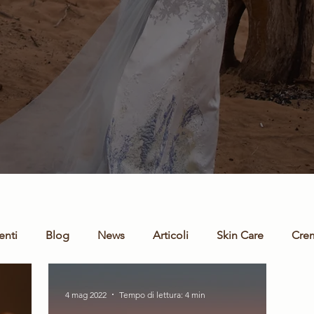
enti
Blog
News
Articoli
Skin Care
Cre
boratori
Partner
Sito Web
Tecnologia Ozono
4 mag 2022
Tempo di lettura: 4 min