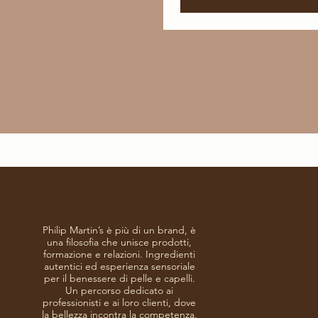
Philip Martin’s è più di un brand, è
una filosofia che unisce prodotti,
formazione e relazioni. Ingredienti
autentici ed esperienza sensoriale
per il benessere di pelle e capelli.
Un percorso dedicato ai
professionisti e ai loro clienti, dove
la bellezza incontra la competenza.