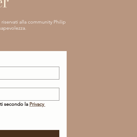
er
e riservati alla community Philip
nsapevolezza.
ti secondo la 
Privacy 