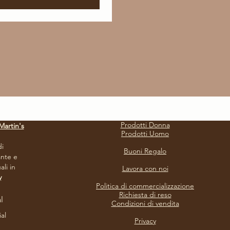
Prodotti Donna
Martin's
Prodotti Uomo
i
Buoni Regalo
nte e
li in
Lavora con noi
y
Politica di commercializzazione
Richiesta di reso
l
Condizioni di vendita
ial
Privacy​