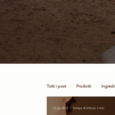
Tutti i post
Prodotti
Ingredi
Trainer
Training
Colla
13 giu 2022
Tempo di lettura: 3 min