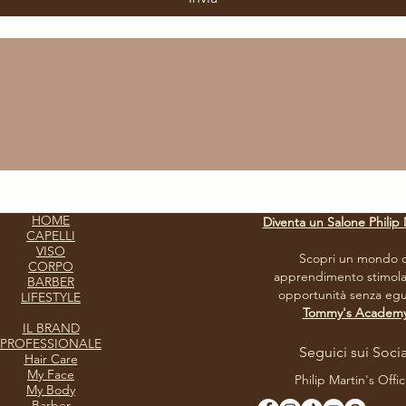
HOME
Diventa un Salone Philip 
CAPELLI
VISO
Scopri un mondo d
CORPO
apprendimento stimola
BARBER
opportunità senza egua
LIFESTYLE
Tommy's Academ
IL BRAND
PROFESSIONALE
Seguici sui Socia
Hair Care
My Face
Philip Martin's Offic
My Body
Barber