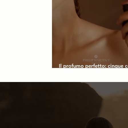
Concept Store
Hair Care
Il profumo perfetto: cinque c
per te