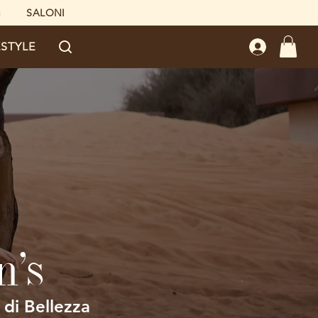
G
SALONI
ESTYLE
n's
 di Bellezza