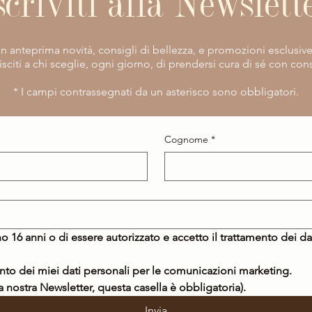
scriviti alla Newslett
vi in anteprima novità, consigli di bellezza, e promozioni esclusiv
isciti a chi sceglie, ogni giorno, di prendersi cura di sé con co
​* I campi contrassegnati da un asterisco sono obbligatori.
Cognome
*
o 16 anni o di essere autorizzato e accetto il trattamento dei da
Acconsento al trattamento dei miei dati personali per le comunicazioni marketing. 
la nostra Newsletter, questa casella è obbligatoria).
Invia