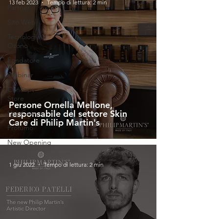
13 feb 2023
Tempo di lettura: 2 min
Partner
Sito Web
Tecnologia
Ozono
Fondatore
Webinar
Concept
Store
Persone Ornella Mellone,
responsabile del settore Skin
Hair Care
Care di Philip Martin's
Profumo
New Opening
1 giu 2022
Tempo di lettura: 2 min