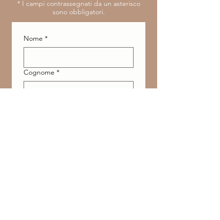
​* I campi contrassegnati da un asterisco
sono obbligatori.
Nome
*
Cognome
*
Indirizzo e-mail
*
Dichiaro di avere almeno 
16 anni o di essere 
autorizzato e accetto il 
trattamento dei dati 
secondo la 
Privacy Policy
.
*
Acconsento al trattamento 
dei miei dati personali per 