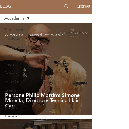
Iscriviti
BLOG
Accademia
Tutti i post
27 mar 2023
Tempo di lettura: 3 min
Prodotti
Ingredienti
Blog
News
Articoli
Skin Care
Crema
Persone Philip Martin’s Simone
Accademia
Minella, Direttore Tecnico Hair
Care
Trainer
Training
Collaboratori