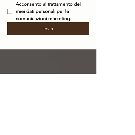
Acconsento al trattamento dei 
miei dati personali per le 
comunicazioni marketing.
Invia
SPEDIZIONE
GRATUITA
su tutto il territorio nazionale per ordini a
partire da 50 €
SPEDIZIONE
IN 48/72 ORE