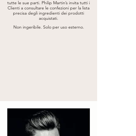
Leaf Extract)*, Trigonella Foenum-Graecum 
tutte le sue parti.
Philip Martin’s invita tutti i
Fruit Extract * , Helianthus Annuus Seed Oil 
Clienti a consultare le confezioni per la lista
(Helianthus Annuus (Sunflower) Seed Oil), 
precisa degli ingredienti dei prodotti
Tocopherol. 

acquistati.
* da agricoltura biologica / from organic 
agriculture
Non ingeribile. Solo per uso esterno.