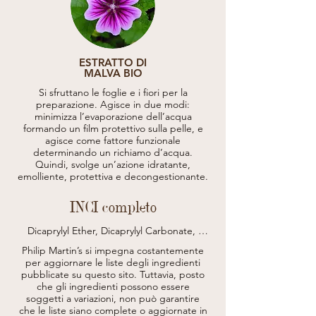
ESTRATTO DI
MALVA BIO
Si sfruttano le foglie e i fiori per la
preparazione. Agisce in due modi:
minimizza l’evaporazione dell’acqua
formando un film protettivo sulla pelle, e
agisce come fattore funzionale
determinando un richiamo d’acqua.
Quindi, svolge un’azione idratante,
emolliente, protettiva e decongestionante.
INCI completo
Dicaprylyl Ether, Dicaprylyl Carbonate, 
Isopropyl Myristate, 
Philip Martin’s si impegna costantemente
Almond/Borage/Linseed/Olive 
per aggiornare le liste degli ingredienti
Acids/Glycerides, Parfum (Fragrance), 
pubblicate su questo sito.
Tuttavia, posto
Argania Spinosa Kernel Oil*, Limnanthes 
che gli ingredienti possono essere
Alba Seed Oil (Limnanthes Alba 
(Meadowfoam) Seed Oil), Camellia Sinensis 
soggetti a variazioni, non può garantire
Leaf Extract (Camellia Sinensis (Green Tea) 
che le liste siano complete o aggiornate in