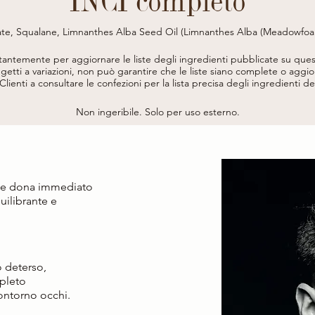
INCI completo
ate, Squalane, Limnanthes Alba Seed Oil (Limnanthes Alba (Meadowfoam)
ydrolyzed Hyaluronic Acid, Parfum (Fragrance), Lysolecithin, Sclerotiu
isopalmitate, Phenoxyethanol, Sodium Dehydroacetate, Ethylhexylglycerin
stantemente per aggiornare le liste degli ingredienti pubblicate su ques
*DA AGRICOLTURA BIOLOGICA/ FROM ORGANIC AGRICULTURE
etti a variazioni, non può garantire che le liste siano complete o aggior
i Clienti a consultare le confezioni per la lista precisa degli ingredienti d
Non ingeribile. Solo per uso esterno.
te e dona immediato
uilibrante e
o deterso,
pleto
contorno occhi.