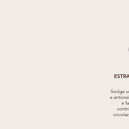
ESTRA
Svolge u
e antioss
e f
contr
circola