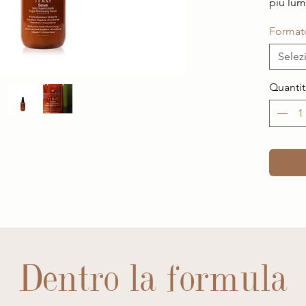
più lum
Format
Selez
Quantit
Dentro la formula