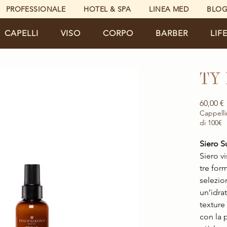
PROFESSIONALE
HOTEL & SPA
LINEA MED
BLO
CAPELLI
VISO
CORPO
BARBER
LIF
TY
60,00 €
Cappelli
di 100€
Siero S
Siero v
tre for
selezio
un’idra
texture
con la 