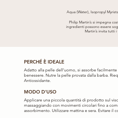
Aqua (Water), Isopropyl Myrist
Citrate, Sodium Hyaluronate, H
Ascorbyl Tetra
Philip Martin’s si impegna co
ingredienti possono essere sogg
Martin’s invita tutti 
PERCHÉ È IDEALE
Adatto alla pelle dell’uomo, si assorbe facilmen
benessere. Nutre la pelle provata dalla barba. Rieq
Antiossidante.
MODO D'USO
Applicare una piccola quantità di prodotto sul vis
massaggiando con movimenti circolari fino a com
assorbimento. Utilizzare mattina e sera. Evitare il 