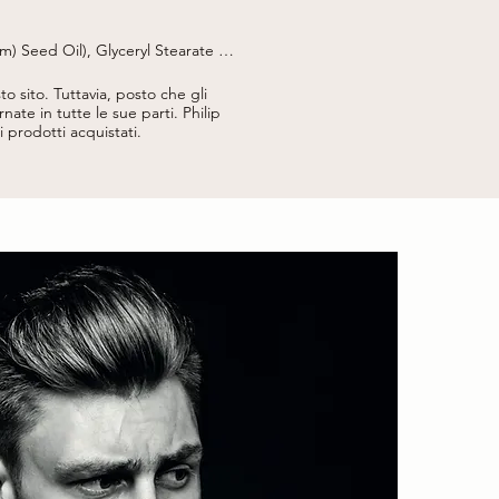
 Seed Oil), Glyceryl Stearate 
m Gum, Xanthan Gum, Pullulan, 
, Lactic Acid.

to sito.
Tuttavia, posto che gli
nate in tutte le sue parti.
Philip
ei prodotti acquistati.