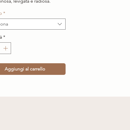
inosa, levigata e radiosa.
o
*
iona
à
*
Aggiungi al carrello