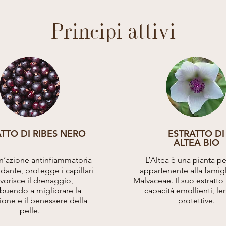
Principi attivi
TTO DI RIBES NERO
ESTRATTO DI
ALTEA BIO
n’azione antinfiammatoria
L’Altea è una pianta p
idante, protegge i capillari
appartenente alla famigl
avorisce il drenaggio,
Malvaceae. Il suo estratto
ibuendo a migliorare la
capacità emollienti, len
zione e il benessere della
protettive.
pelle.