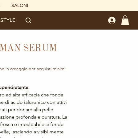
G
SALONI
ESTYLE
 MAN SERUM
Prezzo
no in omaggio per acquisti minimi
uperidratante
iso ad alta efficacia che fonde
me di acido ialuronico con attivi
nati per donare alla pelle
tazione profonda e duratura. La
 fresca e impalpabile si fonde
pelle, lasciandola visibilmente