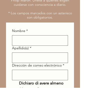
Philip Martin. Únete a quienes eligen
cuidarse con consciencia a diario.
* Los campos marcados con un asterisco
son obligatorios.
Nombre
*
Apellido(s)
*
Dirección de correo electrónico
*
Dichiaro di avere almeno 
16 anni o di essere 
autorizzato e accetto il 
trattamento dei dati 
secondo la 
Privacy Policy
.
*