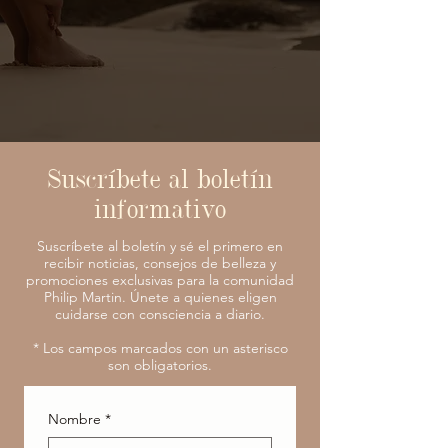
Suscríbete al boletín
informativo
Suscríbete al boletín y sé el primero en
recibir noticias, consejos de belleza y
promociones exclusivas para la comunidad
Philip Martin. Únete a quienes eligen
cuidarse con consciencia a diario.
* Los campos marcados con un asterisco
son obligatorios.
Nombre
*