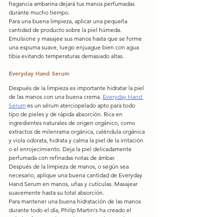
fragancia ambarina dejará tus manos perfumadas 
durante mucho tiempo.
Para una buena limpieza, aplicar una pequeña 
cantidad de producto sobre la piel húmeda. 
Emulsione y masajee sus manos hasta que se forme 
una espuma suave, luego enjuague bien con agua 
tibia evitando temperaturas demasiado altas.
Everyday Hand Serum
Después de la limpieza es importante hidratar la piel 
de las manos con una buena crema. 
Everyday Hand 
Serum
 es un sérum aterciopelado apto para todo 
tipo de pieles y de rápida absorción. Rica en 
ingredientes naturales de origen orgánico, como 
extractos de milenrama orgánica, caléndula orgánica 
y viola odorata, hidrata y calma la piel de la irritación 
o el enrojecimiento. Deja la piel delicadamente 
perfumada con refinadas notas de ámbar.
Después de la limpieza de manos, o según sea 
necesario, aplique una buena cantidad de Everyday 
Hand Serum en manos, uñas y cutículas. Masajear 
suavemente hasta su total absorción.
Para mantener una buena hidratación de las manos 
durante todo el día, Philip Martin's ha creado el 