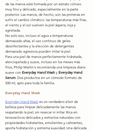
de las manos está formada por un estrato córneo 
muy fino y delicado, especialmente en la parte 
posterior. Las manos, de hecho, son las primeras en 
sufrir el cambio climático: las temperaturas más frías, 
el viento y el sol vuelven la piel áspera, roja y 
agrietada.
No solo eso, incluso el agua a temperaturas 
demasiado altas, el uso continuo de geles 
desinfectantes y la elección de detergentes 
demasiado agresivos pueden irritar la piel.
Para una piel de manos perfectamente hidratada, 
aterciopelada y suave, incluso en los meses más 
fríos, Philip Martin's recomienda una limpieza diaria 
suave con 
Everyday Hand Wash 
y 
Everyday Hand 
Serum
. Dos productos en un cómodo formato de 
500 ml, apto para toda la familia.
Everyday Hand Wash
Everyday Hand Wash
 es un verdadero elixir de 
belleza para limpiar delicadamente las manos 
respetando la piel, sin resecar ni irritar. Rica en 
tensoactivos delicados y extractos naturales con 
propiedades hidratantes, emolientes y calmantes, 
aporta hidratación y extrema suavidad. Una delicada 