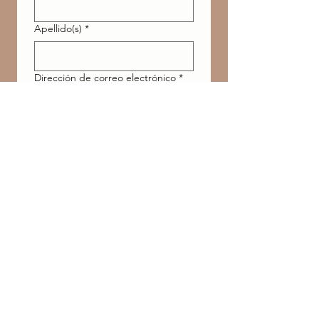
Apellido(s)
*
Dirección de correo electrónico
*
Dichiaro di avere almeno 
16 anni o di essere 
autorizzato e accetto il 
trattamento dei dati 
secondo la 
Privacy Policy
.
*
Acconsento al trattamento 
dei miei dati personali per 
le comunicazioni 
marketing. 
(* Se desideri ricevere la 
nostra Newsletter, questa 
casella è obbligatoria).