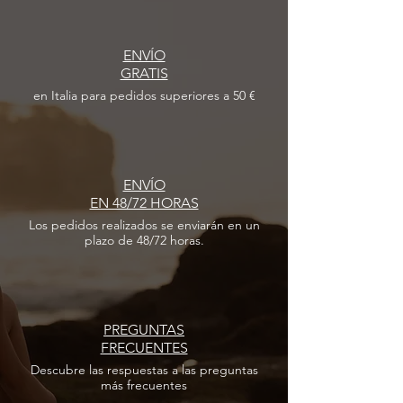
ENVÍO
GRATIS
en Italia para pedidos superiores a 50 €
ENVÍO
EN 48/72 HORAS
Los pedidos realizados
se enviarán en un
plazo de 48/72 horas.
PREGUNTAS
FRECUENTES
Descubre las respuestas
a las
preguntas
más frecuentes