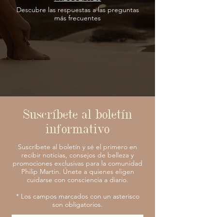
Descubre las respuestas
a las
preguntas
más frecuentes
Suscríbete al boletín
informativo
Suscríbete al boletín y sé el primero en
recibir noticias, consejos de belleza y
promociones exclusivas para la comunidad
Philip Martin. Únete a quienes eligen
cuidarse con consciencia a diario.
* Los campos marcados con un asterisco
son obligatorios.