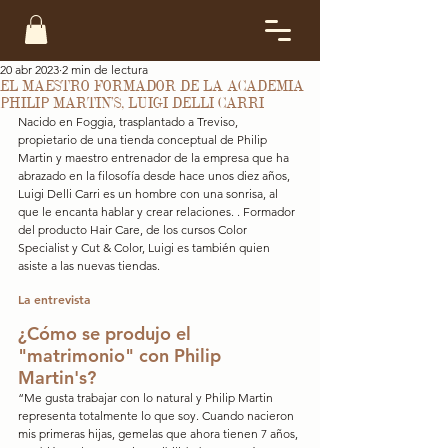
20 abr 2023
2 min de lectura
EL MAESTRO FORMADOR DE LA ACADEMIA
PHILIP MARTIN'S, LUIGI DELLI CARRI
Nacido en Foggia, trasplantado a Treviso, 
propietario de una tienda conceptual de Philip 
Martin y maestro entrenador de la empresa que ha 
abrazado en la filosofía desde hace unos diez años, 
Luigi Delli Carri es un hombre con una sonrisa, al 
que le encanta hablar y crear relaciones. . Formador 
del producto Hair Care, de los cursos Color 
Specialist y Cut & Color, Luigi es también quien 
asiste a las nuevas tiendas.
La entrevista
¿Cómo se produjo el 
"matrimonio" con Philip 
Martin's?
“Me gusta trabajar con lo natural y Philip Martin 
representa totalmente lo que soy. Cuando nacieron 
mis primeras hijas, gemelas que ahora tienen 7 años, 