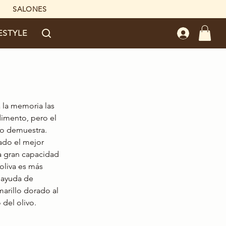
SALONES
ESTYLE
a la memoria las 
imento, pero el 
lo demuestra. 
ado el mejor 
a gran capacidad 
 oliva es más 
 ayuda de 
marillo dorado al 
 del olivo.