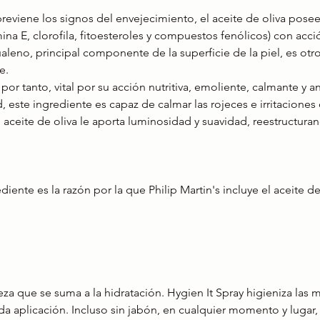
reviene los signos del envejecimiento, el aceite de oliva pos
mina E, clorofila, fitoesteroles y compuestos fenólicos) con acci
ualeno, principal componente de la superficie de la piel, es otro
e. 
, por tanto, vital por su acción nutritiva, emoliente, calmante y a
, este ingrediente es capaz de calmar las rojeces e irritaciones 
el aceite de oliva le aporta luminosidad y suavidad, reestructura
diente es la razón por la que Philip Martin's incluye el aceite 
eza que se suma a la hidratación. Hygien It Spray higieniza las
a aplicación. Incluso sin jabón, en cualquier momento y lugar,