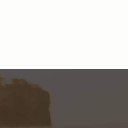
Philip Martin's, Be Relax y Etihad
Avent
Airways
junto