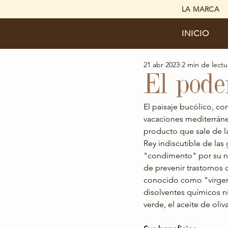
LA MARCA
INICIO
21 abr 2023
2 min de lectu
El poder
El paisaje bucólico, co
vacaciones mediterráne
producto que sale de la
Rey indiscutible de las
"condimento" por su na
de prevenir trastornos c
conocido como "virgen 
disolventes químicos ni
verde, el aceite de oliv