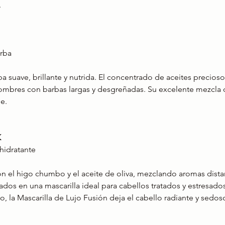
  
arba
rba suave, brillante y nutrida. El concentrado de aceites precioso
hombres con barbas largas y desgreñadas. Su excelente mezcla 
e.  
K
rhidratante
on el higo chumbo y el aceite de oliva, mezclando aromas dista
os en una mascarilla ideal para cabellos tratados y estresado
o, la Mascarilla de Lujo Fusión deja el cabello radiante y sedoso