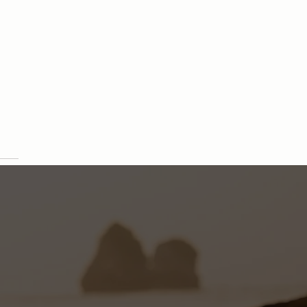
uras y éxitos: nuestro año
s