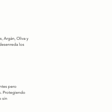
s, Argán, Oliva y 
desenreda los 
ntes pero 
s. Protegiendo 
 sin 