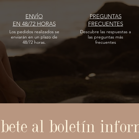
ENVÍO
PREGUNTAS
EN 48/72 HORAS
FRECUENTES
Los pedidos realizados
se
Descubre las respuestas
a
enviarán en un plazo de
las
preguntas más
48/72 horas.
frecuentes
bete al boletín info