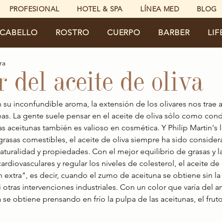
PROFESIONAL
HOTEL & SPA
LÍNEA MED
BLOG
CABELLO
ROSTRO
CUERPO
BARBER
LIF
ra
 del aceite de oliva
n su inconfundible aroma, la extensión de los olivares nos trae 
as. La gente suele pensar en el aceite de oliva sólo como cond
s aceitunas también es valioso en cosmética. Y Philip Martin's 
 grasas comestibles, el aceite de oliva siempre ha sido consider
turalidad y propiedades. Con el mejor equilibrio de grasas y l
ardiovasculares y regular los niveles de colesterol, el aceite de
extra", es decir, cuando el zumo de aceituna se obtiene sin la
 otras intervenciones industriales. Con un color que varía del a
a se obtiene prensando en frío la pulpa de las aceitunas, el fruto