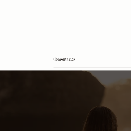
Comentarios
Escribir un comentario...
Philip Martin's x Amantide