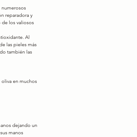
ee numerosos 
ón reparadora y 
 de los valiosos 
ntioxidante. Al 
de las pieles más 
ndo también las 
de oliva en muchos 
 manos dejando un 
 sus manos 