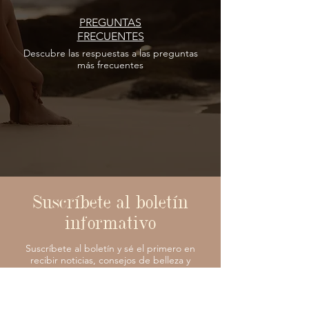
PREGUNTAS
FRECUENTES
Descubre las respuestas
a las
preguntas
más frecuentes
Suscríbete al boletín
informativo
Suscríbete al boletín y sé el primero en
recibir noticias, consejos de belleza y
promociones exclusivas para la comunidad
Philip Martin. Únete a quienes eligen
cuidarse con consciencia a diario.