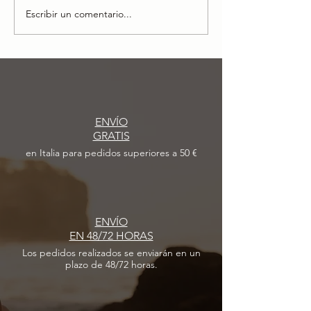
Escribir un comentario...
Philip Martin's, Be Relax y
Aventuras y éxitos:
Etihad Airways
juntos
ENVÍO
GRATIS
en Italia para pedidos superiores a 50 €
ENVÍO
EN 48/72 HORAS
Los pedidos realizados
se enviarán en un
plazo de 48/72 horas.