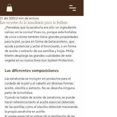
21 abr 2023
2 min de lectura
Los secretos de la zanahoria para la belleza
¿Pensabas que la zanahoria era sólo un ingrediente 
valioso en la cocina? Pues no, porque esta hortaliza 
de vivos colores también tiene grandes propiedades 
para la piel, ya sea en forma de betacaroteno, que 
ayuda a potenciar y sellar el bronceado, o en forma 
de aceite o extracto de sus semillas y hojas. Philip 
Martin despliega las grandes cualidades de este 
vegetal en su nueva línea Sun System Protection.
Las diferentes composiciones
Las zanahorias se incluyen en productos para el 
cuidado de la piel y el cabello en diversas formas: 
aceite, oleolita o extracto. No se desecha ninguna 
parte de la hortaliza.
Cuando se habla de aceite de zanahoria, se puede 
hacer referencia tanto al aceite esencial obtenido 
de las semillas como al oleolito obtenido macerando 
la propia zanahoria en aceite.
El aceite esencial se extrae de la destilación de las 