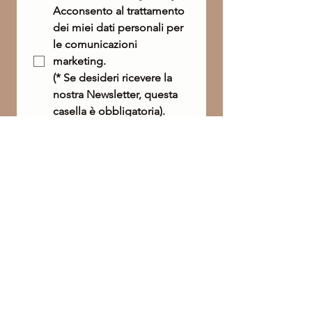
Acconsento al trattamento 
dei miei dati personali per 
le comunicazioni 
marketing. 
(* Se desideri ricevere la 
nostra Newsletter, questa 
casella è obbligatoria).
Enviar
Philip Martin's es más que una marca, es una
filosofía que combina productos, formación y
relaciones. Ingredientes auténticos y
experiencia sensorial para el bienestar de la piel
y el cabello. Un camino dedicado a los