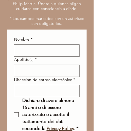
Philip Martin. Únete a quienes eligen
cuidarse con consciencia a diario.
* Los campos marcados con un asterisco
son obligatorios.
Nombre
*
Apellido(s)
*
Dirección de correo electrónico
*
Dichiaro di avere almeno 
16 anni o di essere 
autorizzato e accetto il 
trattamento dei dati 
secondo la 
Privacy Policy
.
*