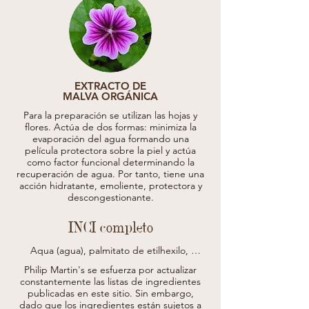
EXTRACTO DE
MALVA ORGÁNICA
Para la preparación se utilizan las hojas y
flores. Actúa de dos formas: minimiza la
evaporación del agua formando una
película protectora sobre la piel y actúa
como factor funcional determinando la
recuperación de agua. Por tanto, tiene una
acción hidratante, emoliente, protectora y
descongestionante.
INCI completo
Aqua (agua), palmitato de etilhexilo, 
glicerina, dihidroxiacetona, acrilato de 
Philip Martin's se esfuerza por actualizar
hidroxietilo/sodio

constantemente las listas de ingredientes
copolímero de taurato de acriloildimetilo, 
publicadas en este sitio.
Sin embargo,
isononanoato de cetearilo, polisorbato 60, 
dado que los ingredientes están sujetos a
isohexadecano, betaína, alcohol bencílico, 