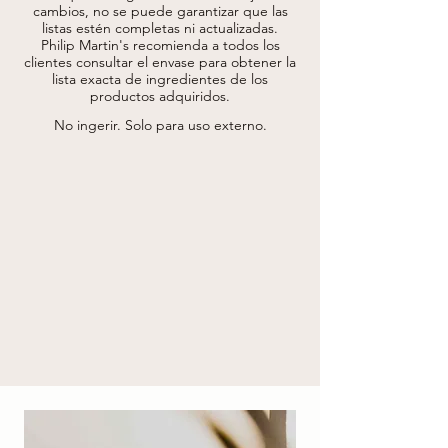
eritrulosa, perfume (fragancia) troxerutina, 
cambios, no se puede garantizar que las
metabisulfito de sodio, poliacrilato de sodio, 
listas estén completas ni actualizadas.
acetato de tocoferilo, ácido salicílico, 
Philip Martin's recomienda a todos los
hialuronato de sodio, rostromelo, fitato de 
clientes consultar el envase para obtener la
sodio, estearato de magnesio, ácido sórbico 
lista exacta de ingredientes de los
.

productos adquiridos.
* procedente de agricultura ecológica
No ingerir. Solo para uso externo.