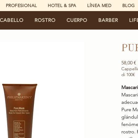
PROFESIONAL
HOTEL & SPA
LÍNEA MED
BLOG
CABELLO
ROSTRO
CUERPO
BARBER
LIF
PU
58,00 €
Cappelli
di 100€
Mascari
Mascaril
adecuad
Pure Ma
glándul
fenómen
rostro.