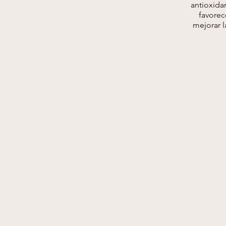
antioxidan
favorec
mejorar l