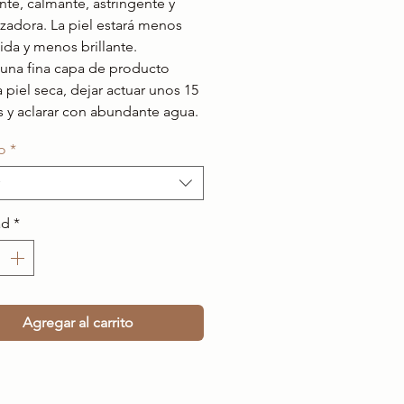
ante, calmante, astringente y
zadora. La piel estará menos
ida y menos brillante.
 una fina capa de producto
a piel seca, dejar actuar unos 15
 y aclarar con abundante agua.
o
*
ad
*
Agregar al carrito