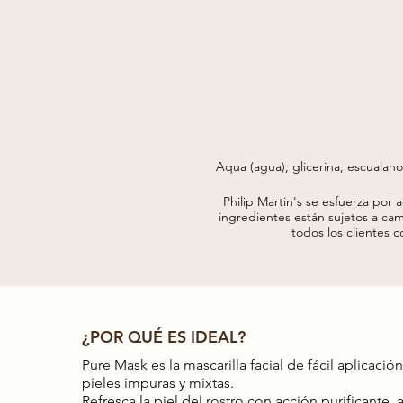
Aqua (agua), glicerina, escualano, 
con olivoilo de potasio, fenoxi
chamomilla recutita (matricaria))
Philip Martin's se esfuerza por 
carbómero, etilhexilglicerina, g
ingredientes están sujetos a cam
todos los clientes c
¿POR QUÉ ES IDEAL?
Pure Mask es la mascarilla facial de fácil aplicaci
pieles impuras y mixtas.
Refresca la piel del rostro con acción purificante, 