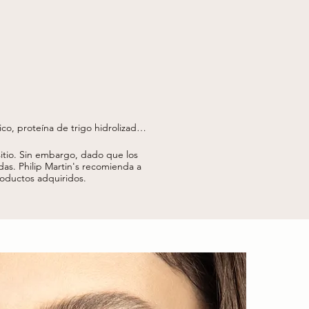
ico, proteína de trigo hidrolizada 
a recutita (extracto de flor de 
ato de glicerilo, butilenglicol, 
tio.
Sin embargo, dado que los
ncia), deshidroacetato de sodio, 
das.
Philip Martin's recomienda a
productos adquiridos.