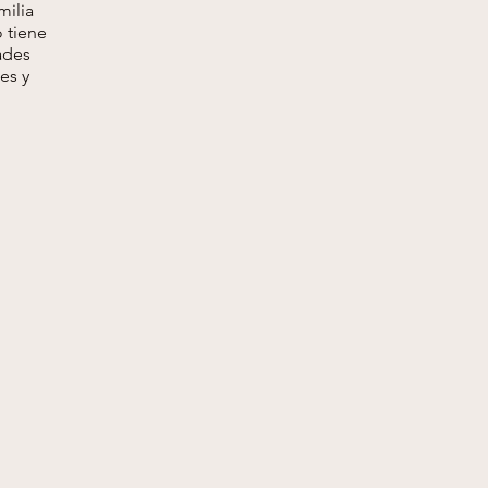
milia
 tiene
ades
es y