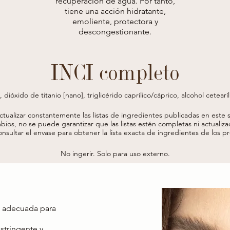
recuperación de agua. Por tanto,
tiene una acción hidratante,
emoliente, protectora y
descongestionante.
INCI completo
dióxido de titanio [nano], triglicérido caprílico/cáprico, alcohol cetearíl
etanol, extracto de hoja de peumus Boldus, extracto de flor de chamomill
 * , extracto de equisetum arvense*, goma xantana, lactato de mentilo, ole
actualizar constantemente las listas de ingredientes publicadas en este si
luconato de sodio, pentilenglicol, estearato de glicerilo, perfume (fraga
bios, no se puede garantizar que las listas estén completas ni actualiza
hidróxido de sodio

onsultar el envase para obtener la lista exacta de ingredientes de los 
*procedente de agricultura ecológica
No ingerir. Solo para uso externo.
ón adecuada para
astringente y