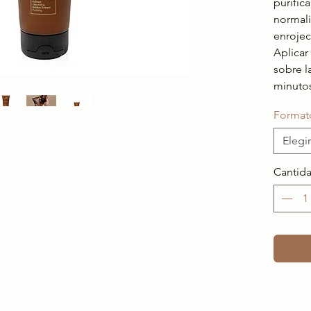
purific
normali
enrojec
Aplicar
sobre l
minutos
Format
Elegir
Cantid