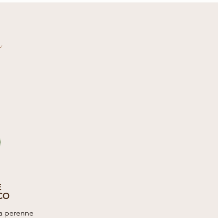
a
E
CO
ta perenne