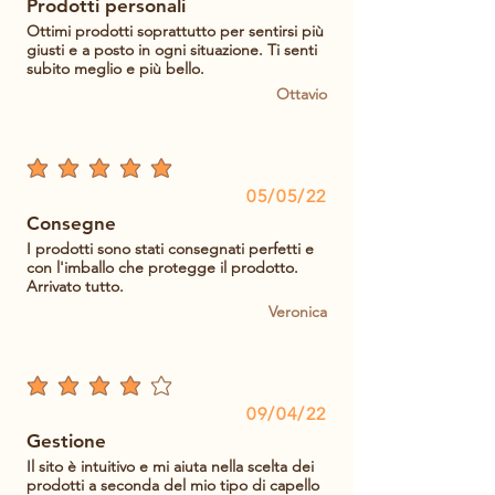
Prodotti personali
Ottimi prodotti soprattutto per sentirsi più
giusti e a posto in ogni situazione. Ti senti
subito meglio e più bello.
Ottavio
average rating is 5 out of 5
05/05/22
Consegne
I prodotti sono stati consegnati perfetti e
con l'imballo che protegge il prodotto.
Arrivato tutto.
Veronica
average rating is 4 out of 5
09/04/22
Gestione
Il sito è intuitivo e mi aiuta nella scelta dei
prodotti a seconda del mio tipo di capello