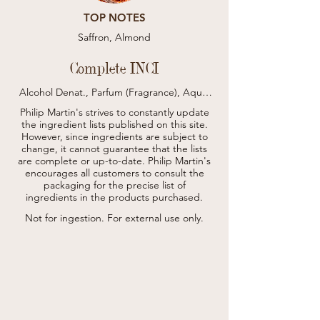
TOP NOTES
Saffron, Almond
Complete INCI
Alcohol Denat., Parfum (Fragrance), Aqua 
(Water), Tetramethyl Acetyloctahydro-
Philip Martin's strives to constantly update
Naphthalenes, Beta-Caryophyllene, Linalool, 
the ingredient lists published on this site.
Pinene, Eugenol, Vanillin, Limonene.
However, since ingredients are subject to
change, it cannot guarantee that the lists
are complete or up-to-date.
Philip Martin's
encourages all customers to consult the
packaging for the precise list of
ingredients in the products purchased.
Not for ingestion. For external use only.