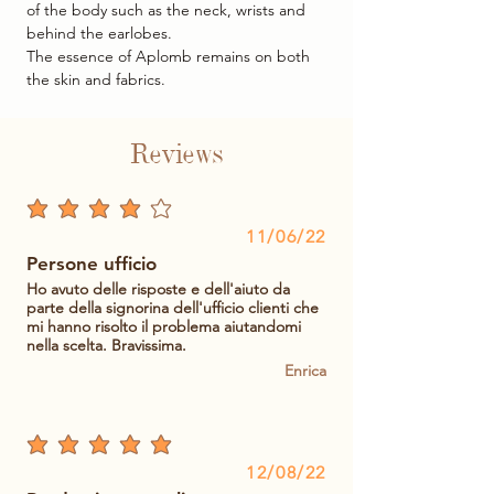
of the body such as the neck, wrists and
behind the earlobes.
The essence of Aplomb remains on both
the skin and fabrics.
Reviews
average rating is 4 out of 5
11/06/22
Persone ufficio
Ho avuto delle risposte e dell'aiuto da
parte della signorina dell'ufficio clienti che
mi hanno risolto il problema aiutandomi
nella scelta. Bravissima.
Enrica
average rating is 5 out of 5
12/08/22