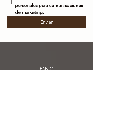
personales para comunicaciones 
de marketing.
Enviar
ENVÍO
GRATIS
en Italia para pedidos superiores a 50 €
ENVÍO
EN 48/72 HORAS
Los pedidos realizados
se enviarán en un
plazo de 48/72 horas.