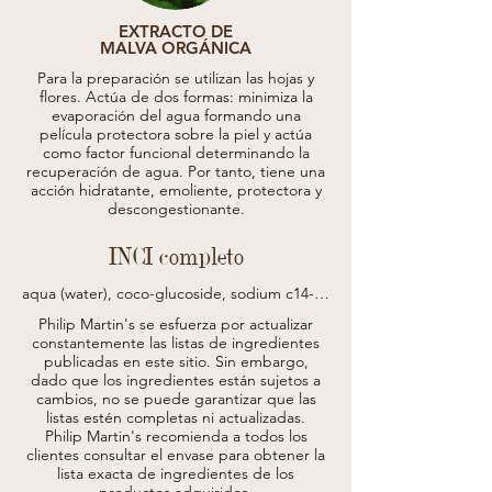
EXTRACTO DE
MALVA ORGÁNICA
Para la preparación se utilizan las hojas y
flores. Actúa de dos formas: minimiza la
evaporación del agua formando una
película protectora sobre la piel y actúa
como factor funcional determinando la
recuperación de agua. Por tanto, tiene una
acción hidratante, emoliente, protectora y
descongestionante.
INCI completo
aqua (water), coco-glucoside, sodium c14-16 
olefin sulfonate, cocamidopropyl betaine, 
Philip Martin's se esfuerza por actualizar
chamomilla recutita (matricaria) flower 
constantemente las listas de ingredientes
extract*, hamamelis virginiana (witch hazel) 
publicadas en este sitio.
Sin embargo,
leaf extract*, helichrysum italicum extract*, 
dado que los ingredientes están sujetos a
salicylic acid, glyceryl oleate, glycerin, 
cambios, no se puede garantizar que las
sodium chloride, disodium lauryl 
sulfosuccinate, sodium dehydroacetate, 
listas estén completas ni actualizadas.
phenoxyethanol, tocopherol, hydrogenated 
Philip Martin's recomienda a todos los
palm glycerides citrate, ethylhexylglycerin, 
clientes consultar el envase para obtener la
linalyl acetate, linalool, tetramethyl 
lista exacta de ingredientes de los
acetyloctahydronaphthalenes, pogostemon 
productos adquiridos.