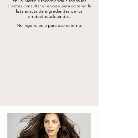
Philip Martin's recomienda a todos los
de jania rubens, hialuronato de sodio, 
clientes consultar el envase para obtener la
fragancia, glicerina, etilhexilglicerina, alcohol 
lista exacta de ingredientes de los
bencílico, caprato de poliglicerilo-4, 
productos adquiridos.
glutamatodiacetato tetrasódico, sorbato de 
potasio, fenoxietanol. 

No ingerir. Solo para uso externo.
* procedente de agricultura ecológica