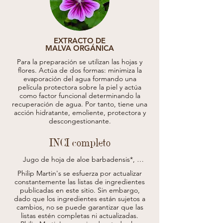
EXTRACTO DE
MALVA ORGÁNICA
Para la preparación se utilizan las hojas y
flores. Actúa de dos formas: minimiza la
evaporación del agua formando una
película protectora sobre la piel y actúa
como factor funcional determinando la
recuperación de agua. Por tanto, tiene una
acción hidratante, emoliente, protectora y
descongestionante.
INCI completo
Jugo de hoja de aloe barbadensis*, 
propanodiol, aqua (agua), extracto de raíz 
Philip Martin's se esfuerza por actualizar
de arctiumiappa, agua de flor de rosa 
constantemente las listas de ingredientes
centifolia, extracto de hoja de malva 
publicadas en este sitio.
Sin embargo,
sylvestris (malva), saccharomyces/fermento 
dado que los ingredientes están sujetos a
de magnesio, saccharomyces/fermento de 
cobre, saccharomyces/fermento de hierro, 
cambios, no se puede garantizar que las
saccharomyces/fermento de silicio, 
listas estén completas ni actualizadas.
saccharomyces/ fermento de zinc, extracto 