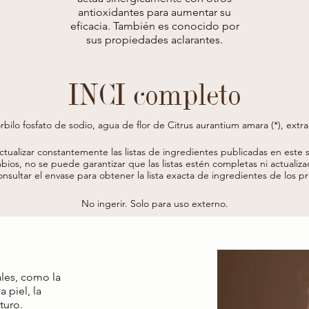
antioxidantes para aumentar su
eficacia. También es conocido por
sus propiedades aclarantes.
INCI completo
bilo fosfato de sodio, agua de flor de Citrus aurantium amara (*), extrac
cto de chlorella vulgaris, extracto de fruto de actinidia chinensis (*), e
ico hidrolizado, hialuronato de sodio, maris aqua, goma xantana, perfume,
actualizar constantemente las listas de ingredientes publicadas en este si
e poliglicerilo-4, diacetato de glutamato tetrasódico, alcohol bencílico, a
bios, no se puede garantizar que las listas estén completas ni actualiza
* procedente de agricultura ecológica
onsultar el envase para obtener la lista exacta de ingredientes de los 
No ingerir. Solo para uso externo.
ales, como la
 piel, la
turo.