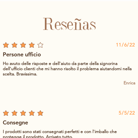
Reseñas
11/6/22
la calificación promedio es 4 de 5
Persone ufficio
Ho avuto delle risposte e dell'aiuto da parte della signorina
dell'ufficio clienti che mi hanno risolto il problema aiutandomi nella
scelta. Bravissima.
Enrica
5/5/22
la calificación promedio es 5 de 5
Consegne
I prodotti sono stati consegnati perfetti e con l'imballo che
protegge il prodotto. Arrivato tutto.