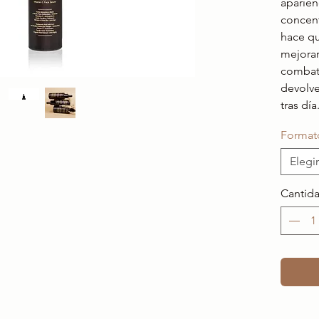
aparien
concent
hace qu
mejorar 
combati
devolver
tras día
Format
Elegir
Cantid