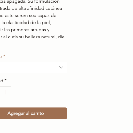
cia apagada. Su formulación
rada de alta afinidad cutánea
e este sérum sea capaz de
la elasticidad de la piel,
r las primeras arrugas y
 al cutis su belleza natural, día
.
o
*
ad
*
Agregar al carrito