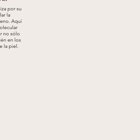
liza por su
ar la
eno. Aquí
olecular
ar no sólo
ién en los
 la piel.