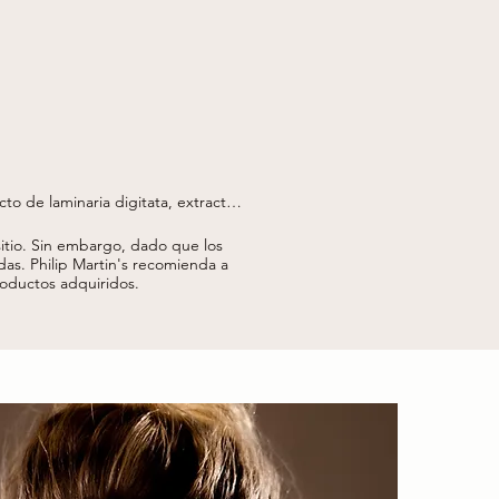
to de laminaria digitata, extracto 
xtracto de punica granatum, ácido 
 etilhexilglicerina, isomerato de 
tio.
Sin embargo, dado que los
lcohol fenetílico. 

das.
Philip Martin's recomienda a
productos adquiridos.