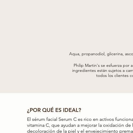
Aqua, propanodiol, glicerina, ascor
de hoja de Rubus idaeus (*), extra
ferúlico, arginina, ácido hialurón
Philip Martin's se esfuerza por 
sacárido, caprato d
ingredientes están sujetos a cam
todos los clientes c
¿POR QUÉ ES IDEAL?
El sérum facial Serum C es rico en activos funcion
vitamina C, que ayudan a mejorar la oxidación de la
decoloración de la piel y el envejecimiento prema