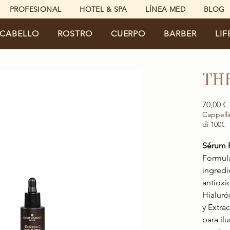
PROFESIONAL
HOTEL & SPA
LÍNEA MED
BLOG
CABELLO
ROSTRO
CUERPO
BARBER
LIF
TH
70,00 €
Cappelli
di 100€
Sérum F
Formul
ingredi
antioxi
Hialuró
y Extra
para il