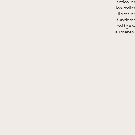
antioxid
los radi
libres d
fundame
colágeno
aumento d