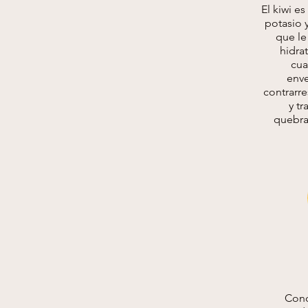
El kiwi es
potasio 
que le
hidrat
cua
enve
contrarre
y tr
quebra
Cono