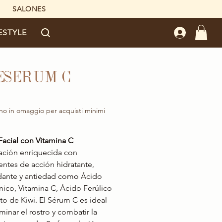
SALONES
ESTYLE
ESERUM C
Precio
no in omaggio per acquisti minimi
acial con Vitamina C
ación enriquecida con
entes de acción hidratante,
dante y antiedad como Ácido
nico, Vitamina C, Ácido Ferúlico
cto de Kiwi. El Sérum C es ideal
uminar el rostro y combatir la